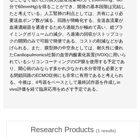
分で60mmHg)を得ることができ、開発の基本段階は完結し
たと考えている。人工腎肺の利点としては、共有により必
要送血ポンプ数が減る、回路が簡略化する、全送血流量が
血液濃縮器を通過するためろ過能力が極めて高い、総プラ
イミングボリュームの減少、ろ過液の回収がストップコッ
クの開閉のみで可能で簡便である、コストの削減などがあ
げられる。また、膜型肺の中空糸としては、耐久性に優れ
たCardiopulmonics社製の血管内酸素化装置(IVOX)に用いら
れているシリコンコーティングのCP膜を使用する予定であ
り、開心術のみならず多かれ少なかれ水分管理も必要とす
る閉鎖回路のECMO症例にも非常に有用であると考えられ
る。今後は、4号器をベースとして最終試作器を作成しin
vivo評価を経て臨床応用をめざす予定である。
Research Products
(
1
results)