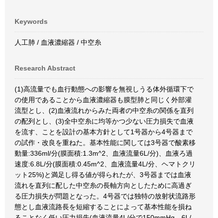
Keywords
人工肺 / 血液濃縮器 / 中空糸
Research Abstract
(1)高流量でも血行動態への影響を無視しうる体外循環下で
の使用であることから血液濃縮器も膜型肺と同じく外部灌
流型とし、(2)血液流れからみた両者の中空糸の関係を直列
の配列とし、(3)全中空糸に均等かつ少ない圧力損失で血液
を流す、ことを設計の基本方針として1号器から4号器まで
の試作・改良を重ねた。基本性能に関しては3号器で酸素移
動量:336ml/分(膜面積:1.3m^2、血液流量6L/分)、血液ろ過
速度:6.8L/分(膜面積:0.45m^2、血液流量4L/分、ヘマトクリ
ット25%)と満足し得る値が得られたが、3号器までは血液
流れを直列に配した中空糸の長軸方向としたために高過ぎ
る圧力損失が問題となった。4号器では独特の放射状流路形
態とし血液流路長を短縮することによって基本性能を損ね
ることなく低い圧力損失(血液流量4L/分で150mmHg、6L/