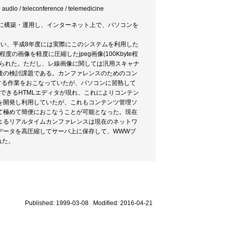
/ teleconference / telemedicine
験的に構築・運用し、インターネット上で、パソコンを
い、平成8年度には実際にこのシステムを利用した
の画像を軽度に圧縮したjpeg画像(100Kbyte程
えられた。ただし、レ線画像に関しては汎用スキャナ
今後の検討課題である。カンファレンスのためのコン
する作業をおこなっていたが、パソコンに習熟して
成できるHTMLエディタが現れ、これによりコンテン
を開発し利用していたが、これもコンテンツ管理ソ
て極めて簡便におこなうことが可能となった。現在
よるリアルタイムカンファレンスは現在のネットワ
データを高圧縮してサーバ上に保存して、WWWブ
れた。
Published: 1999-03-08 Modified: 2016-04-21