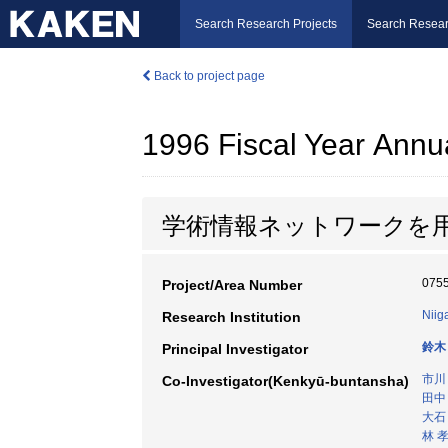
Search Research Projects
Search Resear
Back to project page
1996 Fiscal Year Annu
学術情報ネットワークを
075
Project/Area Number
Niig
Research Institution
鈴木
Principal Investigator
市川
Co-Investigator(Kenkyū-buntansha)
田中
大石
林 