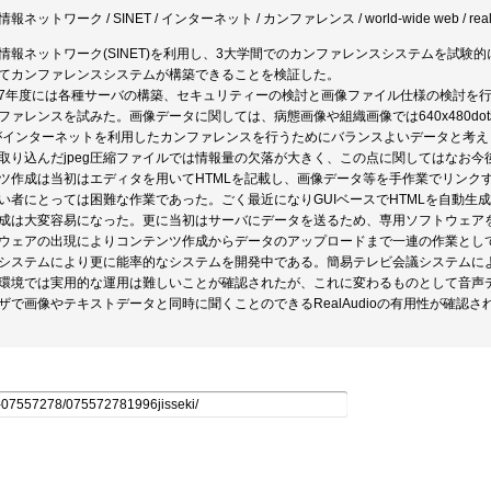
報ネットワーク / SINET / インターネット / カンファレンス / world-wide web / real audio 
情報ネットワーク(SINET)を利用し、3大学間でのカンファレンスシステムを試
てカンファレンスシステムが構築できることを検証した。
7年度には各種サーバの構築、セキュリティーの検討と画像ファイル仕様の検討を行
ファレンスを試みた。画像データに関しては、病態画像や組織画像では640x480dot程度
がインターネットを利用したカンファレンスを行うためにバランスよいデータと考
取り込んだjpeg圧縮ファイルでは情報量の欠落が大きく、この点に関してはなお
ツ作成は当初はエディタを用いてHTMLを記載し、画像データ等を手作業でリンク
い者にとっては困難な作業であった。ごく最近になりGUIベースでHTMLを自動生
成は大変容易になった。更に当初はサーバにデータを送るため、専用ソフトウェア
ウェアの出現によりコンテンツ作成からデータのアップロードまで一連の作業とし
システムにより更に能率的なシステムを開発中である。簡易テレビ会議システムに
環境では実用的な運用は難しいことが確認されたが、これに変わるものとして音声
ザで画像やテキストデータと同時に聞くことのできるRealAudioの有用性が確認さ