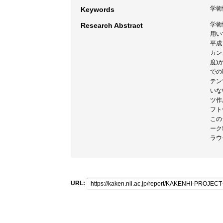
学術情
Keywords
学術
Research Abstract
用い
平成
カン
度)
での
テン
いな
ツ作
フト
この
ーク
ラウ
URL: