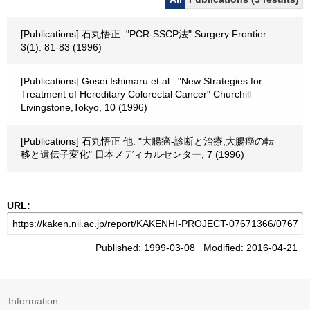
[Publications] 石丸悟正: "PCR-SSCP法" Surgery Frontier.
3(1). 81-83 (1996)
[Publications] Gosei Ishimaru et al.: "New Strategies for
Treatment of Hereditary Colorectal Cancer" Churchill
Livingstone,Tokyo, 10 (1996)
[Publications] 石丸悟正 他: "大腸癌-診断と治療,大腸癌の転
移と遺伝子変化" 日本メディカルセンター, 7 (1996)
URL:
Published: 1999-03-08 Modified: 2016-04-21
Information