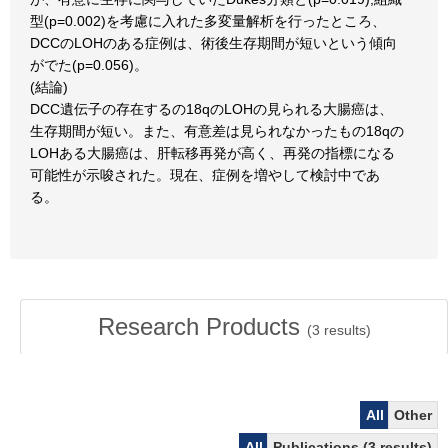
型(p=0.002)を考慮に入れた多変量解析を行ったところ、
DCCのLOHのある症例は、術後生存期間が短いという傾向
がでた(p=0.056)。
(結論)
DCC遺伝子の存在するの18qのLOHの見られる大腸癌は、
生存期間が短い。また、有意差は見られなかったもの18qの
LOHある大腸癌は、肝転移再発が高く、再発の指標になる
可能性が示唆された。現在、症例を増やして検討中であ
る。
Research Products
(
3
results)
All
Other
All
Publications (3 results)