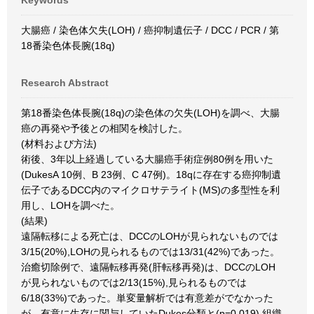
Keywords
大腸癌 / 染色体欠失(LOH) / 癌抑制遺伝子 / DCC / PCR / 第
18番染色体長腕(18q)
Research Abstract
第18番染色体長腕(18q)の染色体の欠失(LOH)を調べ、大腸
癌の再発や予後との相関を検討した。
(材料および方法)
術後、3年以上経過している大腸癌手術症例80例を用いた
(DukesA 10例、B 23例、C 47例)。18qに存在する癌抑制遺
伝子であるDCC内のマイクロサテライト(MS)の多型性を利
用し、LOHを調べた。
(結果)
遠隔転移による死亡は、DCCのLOHが見られないものでは
3/15(20%),LOHの見られるものでは13/31(42%)であった。
治癒切除例で、遠隔転移再発(肝転移再発)は、DCCのLOH
が見られないものでは2/13(15%),見られるものでは
6/18(33%)であった。単変量解析では有意差がでなかった
が、有意に生存に関与していたDukes分類と(p=0.019),組織