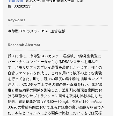
本間 経康
東北大学, 医療技術短期大学部, 助教
授 (30282023)
Keywords
冷却型CCDカメラ / DSA / 血管造影
Research Abstract
我々に慨に、冷却型CCDカメラ、増感紙、X線発生装置に、
パーソナルコンピュータからなるDSAシステムを組み立
て、メモリやディスプレイ装置を装備したうえで、種々の
血管ファントムを作成し、これを用いて以下のような実験
を行ってきた。即ち、種々の濃度の造影剤を循環ポンプで
注入し、CCDチップ上でその間の信号蓄積を行い、希釈濃
度と蓄積効果の関係を測定した。造影剤の循環速度間にお
ける画像からサブトラクション画像を取得し比較検討した
結果、造影剤希釈濃度が150〜60mgI、流速が150mm/sec、
30secの蓄積時間において最も鮮鋭度の良い画像が構築でき
た。本法とフィルムによる画像の比較においてもほぼ同様