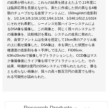
の結果が得られた。これらの結果を踏まえた上で,11年度に
は臨床応用を見据えながら、新たに作成した径の異なる4種
類のチューブかなる血管ファントムに、150mgI/dIの造影剤
を、1/2,1/4,1/8,1/16,1/32,1/64,1/124、1/248,1/512,1/1024
にそれぞれ希釈し、シーメンス社製ハイコーシステムによ
るDSA像を撮像し、この画像と、同じく我々のシステムで
の撮像像を、比較検討を重ね、システムの改良に努めた。
尚、血管ファントムは生体を想定して19cm厚のアクリル板
の上に載せ撮像した。DSA像は、水を満たした状態から各
種濃度の造影剤を各々手押しで注入に、FID85cm、
63Kv20mAsで撮像しサブトラクションした。CCD像はマス
ク像撮像後にライブ像を得てサブトラクションした。その
結果、時価約1億円のDSAシステムで得られたものと、勝る
とも劣らない画像が、我々の高々数百万円の装置でも得ら
れる可能性が認められた。
Research Products