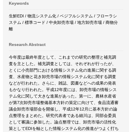
Keywords
生鮮EDI / 物流システム化 / ベジフルシステム / フローラシ
ステム / 標準コード / 中央卸売市場 / 地方卸売市場 / 商物分
離
Research Abstract
今年度は最終年度として、これまでの研究の整理と補充調
査を主とした。補充調査としては、それぞれが行ったが、
とくに小売部門における情報システム化の進展に関する調
査、水産物と花き卸売市場の情報システム化に関する調査
などが行われた。さらに、雑誌、図書などへの成果の発表
もかなり行われた。平成12年度には、卸売市場の情報シス
テム化に関して大きな進展があった。第一に、農林水産省
が第7次卸売市場整備基本方針の策定に向けて、食品流通審
議会卸売市場部会を開催し、平成12年12月に基本方針の論
点整理をまとめた。研究代表者である細川は、同部会委員
として審議に参加した。論点整理では、卸売市場の活性化
策としてEDIを軸とした情報システム化の推進がつよく打ち