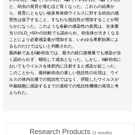
と、幼虫の発育が進むほど長くなった。これらの結果か
ら、発育にともない核多角体病ウイルスに対する幼虫の感
受性は低下すること、すなわち抵抗性が増加することが明
らかになった。このような各齢の感染性の差異は、生体重
当りのLD_<50>の比較でも認められ、幼虫体が大きくなる
ことにより必要感染量が増加する、いわゆる希釈効果によ
るものだけではないと判断された。
最終齢である6齢幼虫では、最大の経口接種量でも感染が全
く認められず、蛹化して成虫となった。しかし、6齢幼虫に
おいてもウイルスを体腔内に注射すると感染が起こった。
このことから、最終齢幼虫の著しい抵抗性の出現は、ウイ
ルスの体内伝播での抵抗性ではなく、摂取したウイルスが
中腸細胞に感染するまでの過程での抵抗性機構の発現と考
えられた。
Research Products
(
1
results)