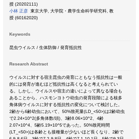
授 (20202111)
小林 正彦
東京大学, 大学院・農学生命科学研究科, 教
授 (60162020)
Keywords
昆虫ウイルス / 生体防御 / 発育抵抗性
Research Abstract
ウイルスに対する宿主昆虫の発育にともなう抵抗性は一般
的には発育が進むほど抵抗性は高くなると考えられてい
る。しかし、ウイルスや宿主の違いによって異なる場合も
あることから、ハスモンヨトウ幼虫の発育段階による核多
角体病ウイルスに対する抵抗性の変化について検討した。
2齢から6齢幼虫において、50%致死量(LD_<50>)は2齢幼虫
で2.24×10^2(多角体数/頭)、3齢8.06×10^2、4齢
2.07×10^4、5齢5.19×10^5であった。50%致死時間
(LT_<50>)は各齢とも接種量が少ないほど長くなり、2齢で
6.9-8.6日、3齢で7.2-9.8日、4齢で7.1-10.1日、5齢で9.3日