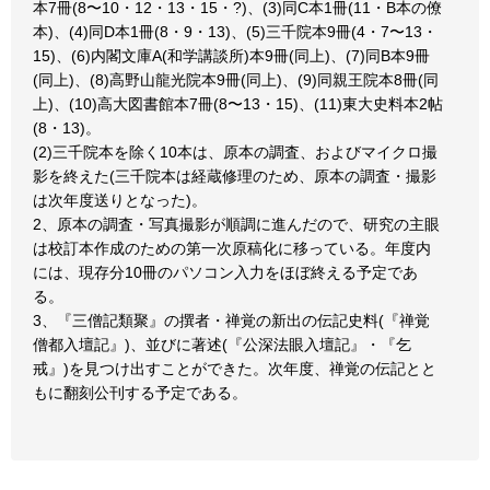
本7冊(8〜10・12・13・15・?)、(3)同C本1冊(11・B本の僚
本)、(4)同D本1冊(8・9・13)、(5)三千院本9冊(4・7〜13・
15)、(6)内閣文庫A(和学講談所)本9冊(同上)、(7)同B本9冊
(同上)、(8)高野山龍光院本9冊(同上)、(9)同親王院本8冊(同
上)、(10)高大図書館本7冊(8〜13・15)、(11)東大史料本2帖
(8・13)。
(2)三千院本を除く10本は、原本の調査、およびマイクロ撮
影を終えた(三千院本は経蔵修理のため、原本の調査・撮影
は次年度送りとなった)。
2、原本の調査・写真撮影が順調に進んだので、研究の主眼
は校訂本作成のための第一次原稿化に移っている。年度内
には、現存分10冊のパソコン入力をほぼ終える予定であ
る。
3、『三僧記類聚』の撰者・禅覚の新出の伝記史料(『禅覚
僧都入壇記』)、並びに著述(『公深法眼入壇記』・『乞
戒』)を見つけ出すことができた。次年度、禅覚の伝記とと
もに翻刻公刊する予定である。