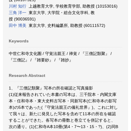
川村 知行
上越教育大学, 学校教育学部, 助教授 (10153016)
三角 洋一
東京大学, 大学院・総合文化学科, 教
授 (90036591)
田中 博美
東京大学, 史料編纂所, 助教授 (60111572)
Keywords
中世仁和寺文化圏 / 守覚法親王 / 禅覚 / 『三僧記類聚』 /
『三僧記』 / 『雑要鈔』 / 『雑抄』
Research Abstract
1、『三僧記類聚』写本の所在確認と写真撮影
(1)従来報告されていた本書の写本は、三千院本・内閣文庫
本・任和寺本・東大史料古写本・同新写本(仁和寺本の影写
本)の5本であった(『守覚法親王の儀礼世界』)。これに対し
て我々は、新たに発見した写本を含めて11本の所在を確認
することができた。各写本の冊数と巻立てを併記すると、
次の通り。(1)仁和寺A本10冊(第4・7〜13・15・?)、(2)同B