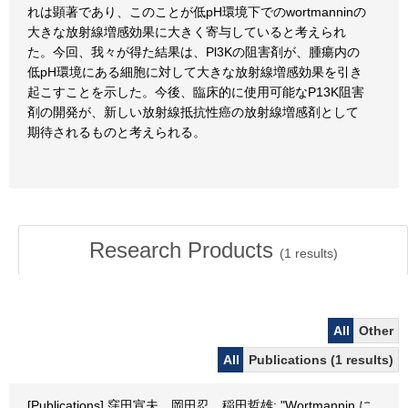
れは顕著であり、このことが低pH環境下でのwortmanninの
大きな放射線増感効果に大きく寄与していると考えられ
た。今回、我々が得た結果は、Pl3Kの阻害剤が、腫瘍内の
低pH環境にある細胞に対して大きな放射線増感効果を引き
起こすことを示した。今後、臨床的に使用可能なP13K阻害
剤の開発が、新しい放射線抵抗性癌の放射線増感剤として
期待されるものと考えられる。
Research Products
(
1
results)
All
Other
All
Publications (1 results)
[Publications] 窪田宣夫、岡田忍、稲田哲雄: "Wortmannin に