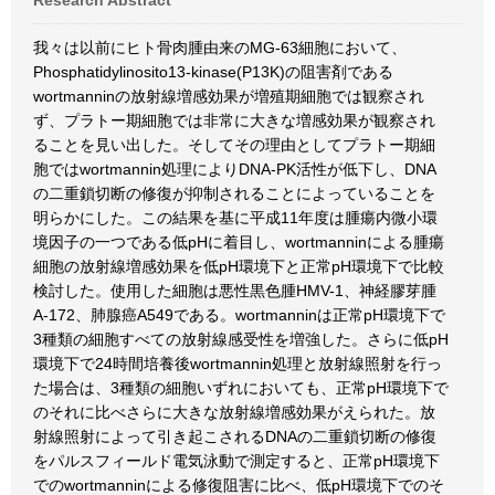
Research Abstract
我々は以前にヒト骨肉腫由来のMG-63細胞において、
Phosphatidylinosito13-kinase(P13K)の阻害剤である
wortmanninの放射線増感効果が増殖期細胞では観察され
ず、プラトー期細胞では非常に大きな増感効果が観察され
ることを見い出した。そしてその理由としてプラトー期細
胞ではwortmannin処理によりDNA-PK活性が低下し、DNA
の二重鎖切断の修復が抑制されることによっていることを
明らかにした。この結果を基に平成11年度は腫瘍内微小環
境因子の一つである低pHに着目し、wortmanninによる腫瘍
細胞の放射線増感効果を低pH環境下と正常pH環境下で比較
検討した。使用した細胞は悪性黒色腫HMV-1、神経膠芽腫
A-172、肺腺癌A549である。wortmanninは正常pH環境下で
3種類の細胞すべての放射線感受性を増強した。さらに低pH
環境下で24時間培養後wortmannin処理と放射線照射を行っ
た場合は、3種類の細胞いずれにおいても、正常pH環境下で
のそれに比べさらに大きな放射線増感効果がえられた。放
射線照射によって引き起こされるDNAの二重鎖切断の修復
をパルスフィールド電気泳動で測定すると、正常pH環境下
でのwortmanninによる修復阻害に比べ、低pH環境下でのそ