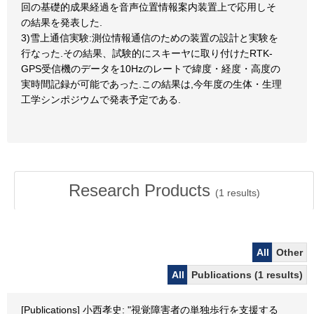
回の基礎的成果経過を音声位置情報案内装置上で応用しそ
の結果を発表した.
3)雪上通信実験:測位情報通信のための装置の設計と実験を
行なった.その結果、試験的にスキーヤに取り付けたRTK-
GPS受信機のデータを10Hzのレートで緯度・経度・高度の
実時間記録が可能であった.この結果は,今年度の生体・生理
工学シンポジウムで発表予定である.
Research Products
(
1
results)
All
Other
All
Publications (1 results)
[Publications] 小西孝史: "視覚障害者の単独歩行を支援する