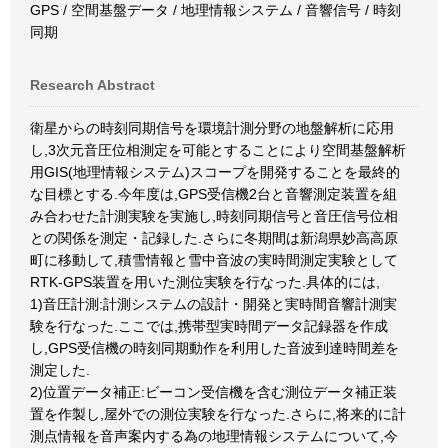
GPS / 空間基盤データ / 地理情報システム / 音響信号 / 時刻
同期
Research Abstract
衛星からの時刻同期信号を環境計測分野の地盤解析に応用
し,3次元音圧位相測定を可能とすることにより空間基盤解析
用GIS(地理情報システム)スコープを開発することを最終的
な目標とする.今年度は,GPS受信機2台と音響測定装置を組
み合わせた計測実験を実施し,時刻同期信号と音圧信号位相
との関係を測定・記録した.さらに冬期間は新潟県妙高高原
町に移動して,積雪情報と雪中音波の実時間測定実験として
RTK-GPS装置を用いた測位実験を行なった.具体的には,
1)音圧計測:計測システムの設計・開発と実時間音響計測実
験を行なった.ここでは,携帯型実時間データ記録器を作成
し,GPS受信機の時刻同期動作を利用した音波到達時間差を
測定した.
2)位置データ補正:ビーコン受信機を含む測位データ補正装
置を作製し,屋外での測位実験を行なった.さらに,将来的に計
測点情報を音声案内する為の地理情報システムについて,今