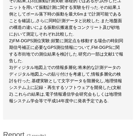
その結果,1)3点振動計測実験:基礎的ではあるが,試作したユ
ニットを用いて振動計測に関する実験を行った.その結果,1
例としてボール落下時の振動を最大6mまで計測可能である
ことを確認し,さらに同時計測データと比較した.また地盤面
の構造の違いによる振動伝搬速度をコンクリート及び砂地
において測定しそれぞれ比較した.
2)FM-DGPS測位実験:頻繁に測定点を移動する場合の時刻同
期信号補正に必要なGPS測位情報について,FM-DGPSに関
する市街地での測位結果を検討した.研究の一部は文献1で報
告した.
3)ディジタル地図上での情報多層化:将来的な計測データの
ディジタル地図上への貼り付けを考慮して,情報多層化の検
討を行った.基礎実験として文字データを階層化し,地理情報
システム上に記録・再生するソフトウェアを開発した(文献
2).これらの結果は,電子情報通信学会研究会もしくは地理情
報システム学会等で平成14年度中に発表予定である.
Report
(2 results)