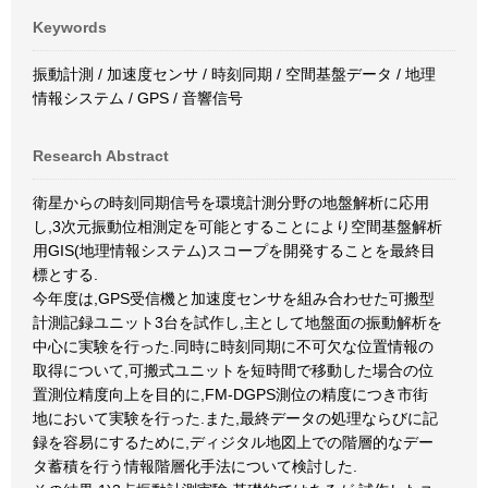
Keywords
振動計測 / 加速度センサ / 時刻同期 / 空間基盤データ / 地理
情報システム / GPS / 音響信号
Research Abstract
衛星からの時刻同期信号を環境計測分野の地盤解析に応用
し,3次元振動位相測定を可能とすることにより空間基盤解析
用GIS(地理情報システム)スコープを開発することを最終目
標とする.
今年度は,GPS受信機と加速度センサを組み合わせた可搬型
計測記録ユニット3台を試作し,主として地盤面の振動解析を
中心に実験を行った.同時に時刻同期に不可欠な位置情報の
取得について,可搬式ユニットを短時間で移動した場合の位
置測位精度向上を目的に,FM-DGPS測位の精度につき市街
地において実験を行った.また,最終データの処理ならびに記
録を容易にするために,ディジタル地図上での階層的なデー
タ蓄積を行う情報階層化手法について検討した.