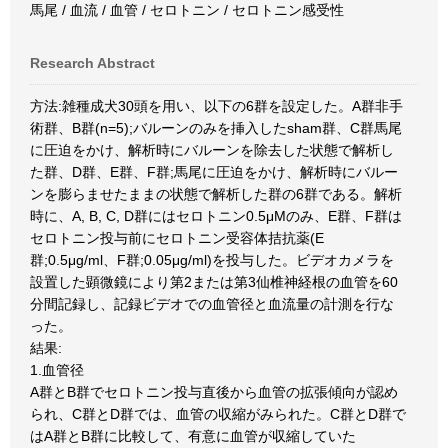
馬尾 / 血流 / 血管 / セロトニン / セロトニン感受性
Research Abstract
方法:雑種成犬30頭を用い、以下の6群を設定した。A群非手
術群、B群(n=5);バルーンのみを挿入したsham群、C群馬尾
に圧迫をかけ、解析時にバルーンを除去した状態で解析し
た群、D群、E群、F群;馬尾に圧迫をかけ、解析時にバルー
ンを膨らませたままの状態で解析した群の6群である。解析
時に、A, B, C, D群にはセロトニン0.5μMのみ、E群、F群は
セロトニン投与前にセロトニン受容体拮抗薬(E
群;0.5μg/ml、F群;0.05μg/ml)を投与した。ビデオカメラを
設置した顕微鏡により第2または第3仙椎神経根の血管を60
分間記録し、記録ビデオでの血管径と血流量の計測を行な
った。
結果:
1.血管径
A群とB群でセロトニン投与直後から血管の拡張傾向が認め
られ、C群とD群では、血管の収縮がみられた。C群とD群で
はA群とB群に比較して、有意に血管が収縮していた