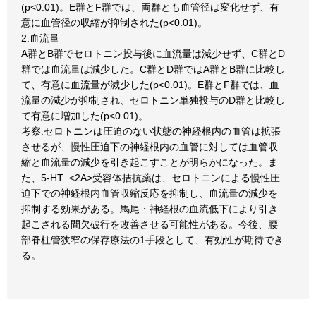
(p<0.01)。E群とF群では、両群とも血管径は変化せず、有
意に血管径の収縮が抑制された(p<0.01)。
2.血流量
A群とB群でセロトニン投与後に血流量は減少せず、C群とD
群では血流量は減少した。C群とD群ではA群とB群に比較し
て、有意に血流量が減少した(p<0.01)。E群とF群では、血
流量の減少が抑制され、セロトニン単独投与のD群と比較し
て有意に増加した(p<0.01)。
考察:セロトニンは圧迫のない状態の神経根内の血管は拡張
させるが、慢性圧迫下の神経根内の血管に対しては血管収
縮と血流量の減少を引き起こすことが明らかになった。ま
た、5-HT_<2A>受容体拮抗薬は、セロトニンによる慢性圧
迫下での神経根内血管収縮反応を抑制し、血流量の減少を
抑制する効果がある。馬尾・神経根の血流低下により引き
起こされる間欠破行を改善させる可能性がある。今後、腰
部脊柱管狭窄の保存療法の1手段として、有効性が期待でき
る。