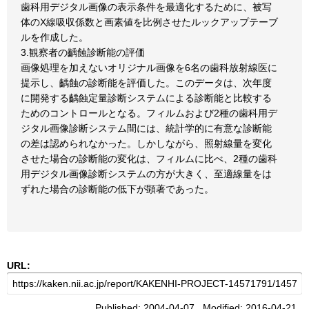
歯科用デジタル画像の表示条件を最適化するために、被写
体のX線吸収係数と画素値を比例させたルックアップテーブ
ルを作成した。
3.観察者の齲蝕診断能の評価
画像処理を加えないオリジナル画像を6名の歯科放射線医に
提示し、齲蝕の診断能を評価した。このデータは、次年度
に開発する齲蝕定量診断システムによる診断能と比較する
ためのコントロールとなる。フィルムおよび2種の歯科用デ
ジタル画像診断システム間には、統計学的に有意な診断能
の差は認められなかった。しかしながら、照射線量を変化
させた場合の診断能の変化は、フィルムに比べ、2種の歯科
用デジタル画像診断システムの方が大きく、至適線量をは
ずれた場合の診断能の低下が顕著であった。
URL:
Published: 2004-04-07 Modified: 2016-04-21