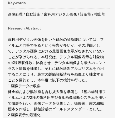
Keywords
画像処理 / 自動診断 / 歯科用デジタル画像 / 診断能 / 検出能
Research Abstract
歯科用デジタル画像を用いた齲蝕の診断能については、フ
ィルムと同等であるという報告が多いが、その理由とし
て、デジタル画像における最適画像表示がなされていない
ことが挙げられる。本研究は、デジタル画像表示を対象物
のX線吸収係数に比例させ、デジタル画像より最大のコント
ラスト情報を抽出し、それに齲蝕診断アルゴリズムを応用
することにより、最大の齲蝕診断情報を画像より抽出する
ことを目的とし、本年度は以下の検討を行った。
1.画像データの収集
健全歯および齲蝕歯を含む抜去歯を準備し、1種の歯科用フ
ィルムおよび2種の歯科用デジタル画像診断システムを用い
て撮影を行い、画像データを収集した。撮影後、歯の組織
標本を作成し、齲蝕診断のゴールドスタンダードとした。
2.画像表示の最適化