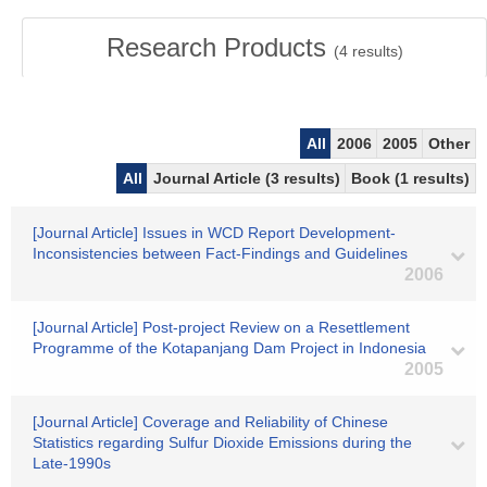
Research Products
(
4
results)
All
2006
2005
Other
All
Journal Article (3 results)
Book (1 results)
[Journal Article] Issues in WCD Report Development-
Inconsistencies between Fact-Findings and Guidelines
2006
[Journal Article] Post-project Review on a Resettlement
Programme of the Kotapanjang Dam Project in Indonesia
2005
[Journal Article] Coverage and Reliability of Chinese
Statistics regarding Sulfur Dioxide Emissions during the
Late-1990s