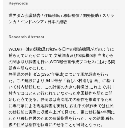
Keywords
世界ダム会議勧告 / 住民移転 / 移転補償 / 開発援助 / スリラ
ンカ / インドネシア / 日本の経験
Research Abstract
WCDの一連の活動及び勧告を日本の実施機関がどのように
捕らえていたかについて,文献調査及び関係機関担当者から
の聞き取り調査を行い,WCD報告書作成プロセスにおける問
題点を明らかにした。
静岡県の井川ダム(1957年完成)について現地調査を行っ
た。この建設により,94世帯が「新しい村造り計画」に基づ
いて村内移転した。この計画の大きな特徴は,これまで井川
村内ではほとんど行われていなかった水田耕作を新たに開
始した点である。静岡県は高冷地での稲作を推進するため
に専門家による現地調査を実施し,西山平の試作田では住民
の移転前に実際に収穫を上げて見せた。更に移転後4年間に
わたり移転住民のための農業指導を行った。その結果,移転
後の住民は稲作を軌道にのせることが可能となった。