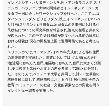
インドネシア・ハサヌディン大学,同・アンダラス大学,スリ
ランカ・ペラデニア大学の関係者とインドネシア・ジャカ
ルタで一同に会したワークショップを行った。ここでは,コ
タパンジャンダム,ビリビリダム(以上,インドネシア),マハベ
リ計画(スリランカ),井川ダム,沼田ダムの各事例における住
民移転についての研究事例が報告され,論点の整理と共有化
が図られた。この中で,金銭補償が制度化される前の日本に
おける経験は,現在の開発途上国に適用可能であると考えら
れた。
スリランカでは,コトマレダム(1979年完成)による移転住民
の追跡調査を実施した。調査においては,ダム湖(元の居住
地)近辺に移転した住民,遠隔地に移転した住民に大きく分類
し,更に後者を気候や水文上の差を考慮して2地区に分類し
た。そのうえで,ペラデニヤ大学と共同して,計250世帯強の
移転住民に対して,移転前後における,生計,居住環境,子弟の
教育,コミュニティーの社会・文化的要素などの変化を問う
インタビュー調査を実施した。