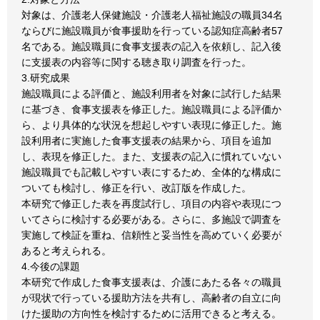
対象は、介護老人保健施設・介護老人福祉施設の職員34名
ならびに施設職員が食事援助を行っている認知症高齢者57
名である。施設職員に食事支援表の記入を依頼し、記入後
に支援表の内容等に関する聴き取り調査を行った。
3.研究成果
施設職員による評価と、施設利用者を対象に試行した結果
に基づき、食事支援表を修正した。施設職員による評価か
ら、より具体的な状況を想起しやすい表現に修正した。施
設利用者に実施した食事支援表の結果から、項目を追加
し、表現を修正した。また、支援表の記入に慣れていない
施設職員でも記載しやすい表にするため、全体的な構成に
ついても検討し、修正を行い、改訂版を作成した。
本研究で修正した表を再度試行し、項目の内容や表現につ
いてさらに検討する必要がある。さらに、多施設で調査を
実施して検証を重ね、信頼性と妥当性を高めていく必要が
あると考えられる。
4.今後の課題
本研究で作成した食事支援表は、介護にあたる各々の職員
が現状で行っている援助方法を共有し、高齢者の自立に向
けた援助の方向性を検討するために活用できると考える。