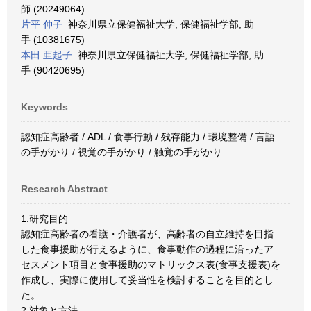
師 (20249064)
片平 伸子
神奈川県立保健福祉大学, 保健福祉学部, 助
手 (10381675)
本田 亜起子
神奈川県立保健福祉大学, 保健福祉学部, 助
手 (90420695)
Keywords
認知症高齢者 / ADL / 食事行動 / 残存能力 / 環境整備 / 言語
の手がかり / 視覚の手がかり / 触覚の手がかり
Research Abstract
1.研究目的
認知症高齢者の看護・介護者が、高齢者の自立維持を目指
した食事援助が行えるように、食事動作の過程に沿ったア
セスメント項目と食事援助のマトリックス表(食事支援表)を
作成し、実際に使用して妥当性を検討することを目的とし
た。
2.対象と方法