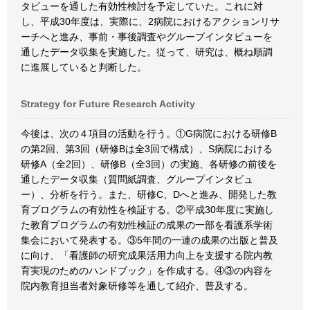
タビューを通した有効性検討を予定していた。これに対
し、平成30年度は、実際に、2病院におけるアクションリサ
ーチへと進み、事前・事後調査やグループインタビューを
通したデータ収集を実施した。従って、研究は、概ね順調
に進展していると判断した。
Strategy for Future Research Activity
今後は、次の４項目の活動を行う。①G病院における研修B
の第2回、第3回（研修Bは全3回で構成）、S病院における
研修A（全2回）、研修B（全3回）の実施、各研修の前後を
通したデータ収集（質問紙調査、グループインタビュ
ー）、分析を行う。また、研修C、Dへと進み、開発した教
育プログラムの有効性を検証する。②平成30年度に実施し
た教育プログラムの有効性検証の成果の一部を看護系学術
集会において発表する。③5年間の一連の成果の出版と普及
に向け、「看護師の研究成果活用力向上を支援する院内教
育実現のためのハンドブック」を作成する。④③の内容を
院内教育担当者対象研修等を通して紹介、普及する。