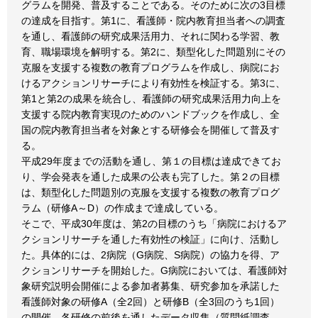
グラムを開発、普及することである。そのために次の3目標
の達成を目指す。第1に、看護師・院内教育担当者への調査
を通し、看護師の研究成果活用力、それに関わる学習、教
育、職場環境を解明する。第2に、類型化した問題別にその
克服を支援する複数の教育プログラムを作成し、病院にお
けるアクションリサーチにより有効性を検証する。第3に、
第1と第2の成果を統合し、看護師の研究成果活用力向上を
支援する院内教育実現のためのハンドブックを作成し、全
国の院内教育担当者を対象とする研修会を開催して普及す
る。
平成29年度までの活動を通し、第１の目標は達成できてお
り、学会発表を通した成果の公表も完了した。第２の目標
は、類型化した問題別の克服を支援する複数の教育プログ
ラム（研修A～D）の作成まで達成している。
そこで、平成30年度は、第2の目標のうち「病院におけるア
クションリサーチを通した有効性の検証」に向け、活動し
た。具体的には、2病院（G病院、S病院）の協力を得、ア
クションリサーチを開始した。G病院においては、看護師対
象研究説明会開催による参加者募集、研究参加を承諾した
看護師対象の研修A（全2回）と研修B（全3回のうち1回）
の開催、各研修の前後を通したデータ収集（質問紙調査、