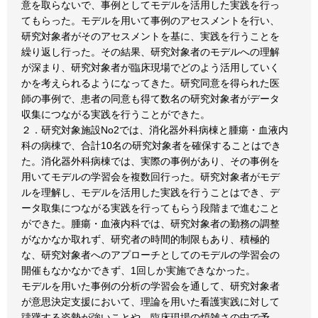
意を取らないで、事例としてモデルを活用した実践を行っ
てもらった。モデルを用いて事例のアセスメントを行い、
研究対象者がそのアセスメントを基に、実践を行うことを
繰り返し行った。その結果、研究対象者のモデルへの理解
が深まり、研究対象者が臨床現場でどのよう活用していく
かを考えられるようになってきた。研究同意を得られた医
師の事例で、患者の同意も得て数名の研究対象者がデータ
収集につながる実践を行うことができた。
２．研究対象施設No2では、消化器外科病棟と腫瘍・血液内
科の病棟で、合計10名の研究対象者を確保することはでき
た。消化器外科病棟では、実際の事例があり、その事例を
用いてモデルの学習会を複数回行った。研究対象者がモデ
ルを理解し、モデルを活用した実践を行うことはでき、デ
ータ取集につながる実践を行ってもらう段階まで進むこと
ができた。腫瘍・血液内科では、研究対象者の勤務の調整
がなかなか取れず、研究者の時間的制限もあり、積極的
な、研究対象者へのアプローチとしてのモデルの学習会の
開催もなかなかできず、1回しか実施できなかった。
モデルを用いた事例の分析の学習会を通して、研究対象者
が意思決定支援において、理論を用いた看護実践に対して
躊躇する姿勢が強いことや、臨床現場の煩雑さの中で予