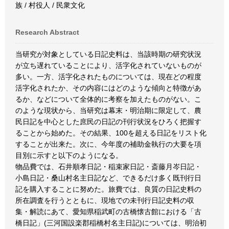
族 / 村役人 / 民衆文化
Research Abstract
当研究が対象としている日記史料は、当該時期の研究状況
が立ち遅れていることにより、活字化されていないものが
多い。一方、活字化されたものについては、現在どの程度
活字化されたか、その内容にはどのような傾向と特徴があ
るか、などについて全体的に考察を加えたものがない。こ
のような現状から、当研究は幕末・明治期に限定して、農
民日記を中心とした庶民の日記の刊行状況をひろく把握す
ることから始めた。その結果、100を超える日記をリスト化
することが出来た。次に、今年度の補助金執行の大要を項
目別に示すと以下のようになる。
物品費では、石井順孝日記・稲束家日記・斎藤月岑日記・
小島日記・桑山村名主日記など、できるだけ多く既刊行日
記を購入することに努めた。旅費では、良質の日記史料の
所在調査を行うとともに、現地での未刊行日記史料の収
集・解読にあて、愛知県稲武町の古橋懐古館における「古
橋日記」(三河国設楽郡稲橋村名主日記)については、明治初