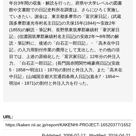
年分3年間の収集・解読を行った。府県や大学レベルの図書
館や文書館での日記史料所在調査は、さらにひろく実施し
ていきたい。謝金は、東京都多摩市の「富沢家日記」(武蔵
国多摩郡連光寺村名主日記)の天保15年(1844)〜安政2年
(1855)の解読・筆記料、長野県東筑摩郡麻績村「葦沢家日
記」(信濃国筑摩郡麻績村名主日記)の安政2年〜8年間の解
読・筆記料に、後述の「白石正一郎日記」・「高木在中日
記」の入力用割付作業の費用として支出した。その他の項
目では、上述の原稿化した「富沢家日記」12年分の外注入
力、「白石正一郎日記」(長門国赤間関竹崎豪商日記)(安政
5・1858〜明治11・1878)の割付と外注入力、また「高木在
中日記」(山城国京都大宮通四条商人日記)(嘉永7・1854〜
明治4・1871)の割付と外注入力を行った。
URL:
Published: 2006-07-12 Modified: 2016-04-21