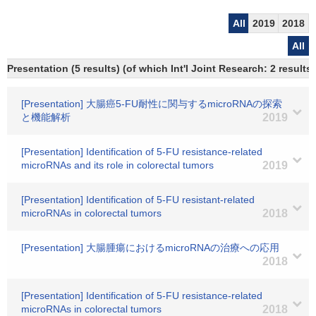
All
2019
2018
All
Presentation (5 results) (of which Int'l Joint Research: 2 results)
[Presentation] 大腸癌5-FU耐性に関与するmicroRNAの探索
と機能解析
2019
[Presentation] Identification of 5-FU resistance-related
microRNAs and its role in colorectal tumors
2019
[Presentation] Identification of 5-FU resistant-related
microRNAs in colorectal tumors
2018
[Presentation] 大腸腫瘍におけるmicroRNAの治療への応用
2018
[Presentation] Identification of 5-FU resistance-related
microRNAs in colorectal tumors
2018