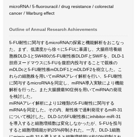
microRNA / 5-fluorouracil / drug resistance / colorectal
cancer / Warburg effect
Outline of Annual Research Achievements
5-FU耐性に関与するmicroRNAの探索と機能解析をおこなっ
た。まず、低濃度から徐々に5-FUに暴露し、大腸癌培養細
胞株DLD-1とSW480の5-FU耐性株DLD/FとSW/Fを、DLD-1
担癌ヌードマウスに5-FUを腹腔内投与することで親株の
mDLDcと5-FU耐性株mDLD/F1とmDLD/F2を樹立した。こ
れらの細胞株を用いてmiRNAアレイ解析を行い、5-FU耐性
に関与するmicroRNAを同定し、miRNA導入実験により機能
解析を行った。また大腸腫瘍90症例を用いてmiRNAの発現
を検討した。
miRNAアレイ解析により12種類の5-FU耐性に関与する
miRNAを同定した。その内、耐性株で過剰発現するmiR-31
について検討した。DLD-1の5FU耐性株にinhibitor-miR-31
を導入すると細胞増殖数は変化しなかったが、5-FUを投与
すると細胞増殖能が約25%抑制された。一方、DLD-1細胞
にmimic miR-31を導入すると細胞増殖能は約10%抑制され