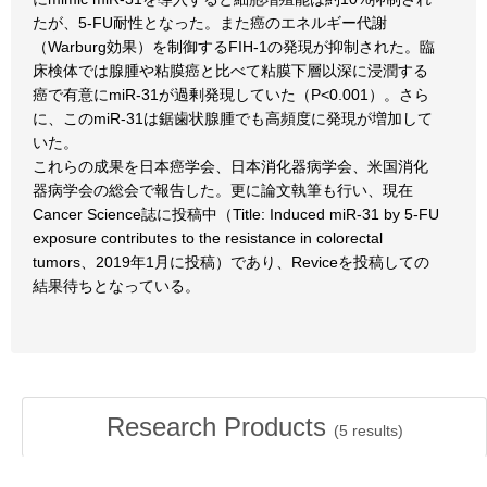
たが、5-FU耐性となった。また癌のエネルギー代謝
（Warburg効果）を制御するFIH-1の発現が抑制された。臨
床検体では腺腫や粘膜癌と比べて粘膜下層以深に浸潤する
癌で有意にmiR-31が過剰発現していた（P<0.001）。さら
に、このmiR-31は鋸歯状腺腫でも高頻度に発現が増加して
いた。
これらの成果を日本癌学会、日本消化器病学会、米国消化
器病学会の総会で報告した。更に論文執筆も行い、現在
Cancer Science誌に投稿中（Title: Induced miR-31 by 5-FU
exposure contributes to the resistance in colorectal
tumors、2019年1月に投稿）であり、Reviceを投稿しての
結果待ちとなっている。
Research Products
(
5
results)