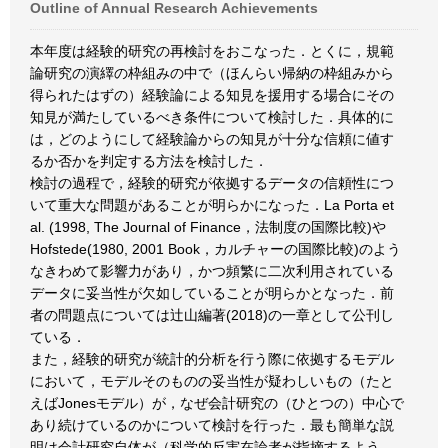
Outline of Annual Research Achievements
本年度は経験的研究の再検討をおこなった．とくに，規範
論研究の演繹の枠組みの中で（ほんらい帰納の枠組みから
得られたはずの）経験論による知見を援用する場合にその
知見が満たしているべき条件について検討した．具体的に
は，どのようにして経験論からの知見が十分な信頼に値す
るか否かを判定する方法を検討した．
検討の過程で，経験的研究が依拠するデータの信頼性につ
いて重大な問題があることが明らかになった．La Porta et
al. (1998, The Journal of Finance，法制度の国際比較)や
Hofstede(1980, 2001 Book，カルチャーの国際比較)のよう
なきわめて影響力があり，かつ頻繁に二次利用されている
データに妥当性が欠如していることが明らかとなった．前
者の問題点については辻山編著(2018)の一章として公刊し
ている．
また，経験的研究が統計的分析を行う際に依拠するモデル
において，モデルそのものの妥当性が疑わしいもの（たと
えばJonesモデル）が，なぜ会計研究の（ひとつの）中心で
あり続けているのかについて検討を行った．最も簡単な説
明は会計研究自体が（科学的反実在論者が指摘するよう