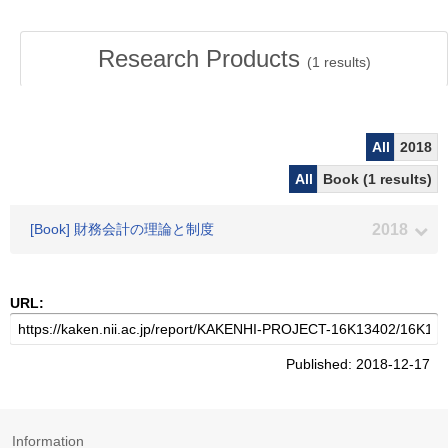
Research Products
(
1
results)
All
2018
All
Book (1 results)
[Book] 財務会計の理論と制度
2018
URL:
Published: 2018-12-17
Information