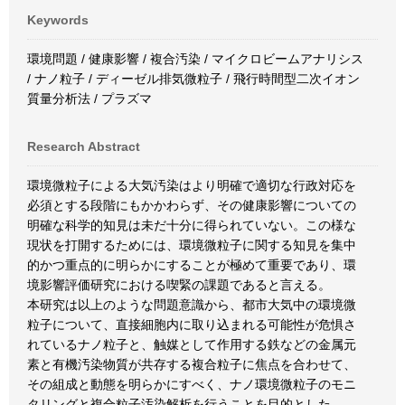
Keywords
環境問題 / 健康影響 / 複合汚染 / マイクロビームアナリシス
/ ナノ粒子 / ディーゼル排気微粒子 / 飛行時間型二次イオン
質量分析法 / プラズマ
Research Abstract
環境微粒子による大気汚染はより明確で適切な行政対応を
必須とする段階にもかかわらず、その健康影響についての
明確な科学的知見は未だ十分に得られていない。この様な
現状を打開するためには、環境微粒子に関する知見を集中
的かつ重点的に明らかにすることが極めて重要であり、環
境影響評価研究における喫緊の課題であると言える。
本研究は以上のような問題意識から、都市大気中の環境微
粒子について、直接細胞内に取り込まれる可能性が危惧さ
れているナノ粒子と、触媒として作用する鉄などの金属元
素と有機汚染物質が共存する複合粒子に焦点を合わせて、
その組成と動態を明らかにすべく、ナノ環境微粒子のモニ
タリングと複合粒子汚染解析を行うことを目的とした。