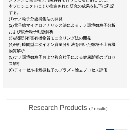
本プロジェクトにより推進された研究の成果を以下に列記
する。
(1)ナノ粒子分級捕集法の開発
(2)電子線マイクロアナリシス法によるナノ環境微粒子分析
および複合粒子動態解析
(3)起源別有害有機物質モニタリング法の開発
(4)飛行時間型二次イオン質量分析法を用いた微粒子上有機
物質解析
(5)ナノ環境微粒子および複合粒子による健康影響のプロセ
ス解析
(6)ディーゼル排気微粒子のプラズマ除去プロセス評価
Research Products
(
2
results)