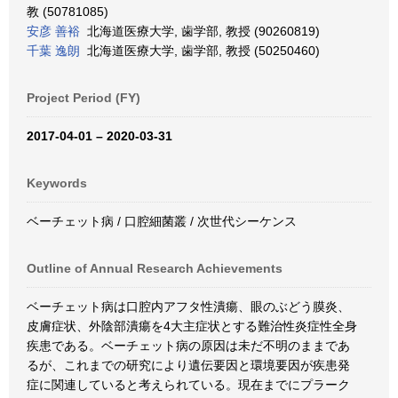
教 (50781085)
安彦 善裕
北海道医療大学, 歯学部, 教授 (90260819)
千葉 逸朗
北海道医療大学, 歯学部, 教授 (50250460)
Project Period (FY)
2017-04-01 – 2020-03-31
Keywords
ベーチェット病 / 口腔細菌叢 / 次世代シーケンス
Outline of Annual Research Achievements
ベーチェット病は口腔内アフタ性潰瘍、眼のぶどう膜炎、
皮膚症状、外陰部潰瘍を4大主症状とする難治性炎症性全身
疾患である。ベーチェット病の原因は未だ不明のままであ
るが、これまでの研究により遺伝要因と環境要因が疾患発
症に関連していると考えられている。現在までにプラーク