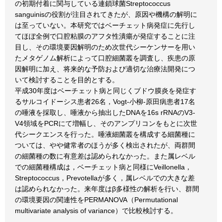
の初期付着に関与している連鎖球菌Streptococcus
sanguinisの役割が注目されてきたが、原因や機構の解明に
は至っていない。本研究ではベーチェット病発症に先行し
てほぼ全例で口腔粘膜のアフタ性潰瘍が発症することに注
目し、その環境要因解明のため次世代シーケンサーを用い
たメタゲノム解析によって口腔細菌叢を調査し、疾患の原
因解明に加え、将来的な予防および適切な治療法開発につ
いて検討することを目的とする。
平成30年度はベーチェット病と同じくブドウ膜炎を発症す
るサルコイドーシス患者26名，Vogt-小柳-原田病患者17名
の唾液を採取し、唾液から抽出したDNAを16s rRNAのV3-
V4領域をPCRにて増幅し、そのアンプリコンをもとに次世
代シークエンスを行った。唾液細菌叢を構成する細菌種に
ついては、やや健常者のほうが多く検出されたが、両群間
の細菌種の数に有意差は認められなかった。また属レベル
での細菌種構成は，ベーチェット病と同様にVeillonella，
Streptococcus，Prevotellaが多く，属レベルでの大きな差
は認められなかった。来年度はβ多様性の解析を行い、群間
の環境要因の関連性をPERMANOVA（Permutational
multivariate analysis of variance）で比較検討する。