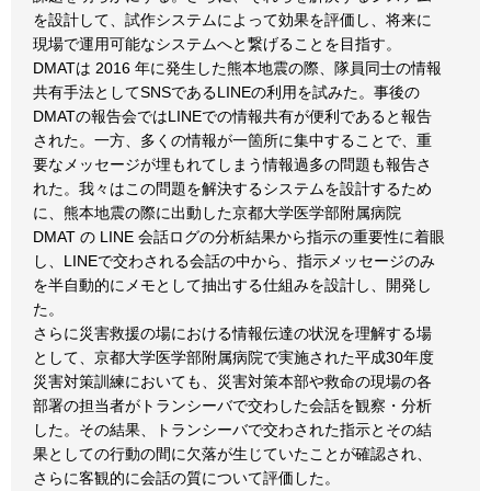
を設計して、試作システムによって効果を評価し、将来に
現場で運用可能なシステムへと繋げることを目指す。
DMATは 2016 年に発生した熊本地震の際、隊員同士の情報
共有手法としてSNSであるLINEの利用を試みた。事後の
DMATの報告会ではLINEでの情報共有が便利であると報告
された。一方、多くの情報が一箇所に集中することで、重
要なメッセージが埋もれてしまう情報過多の問題も報告さ
れた。我々はこの問題を解決するシステムを設計するため
に、熊本地震の際に出動した京都大学医学部附属病院
DMAT の LINE 会話ログの分析結果から指示の重要性に着眼
し、LINEで交わされる会話の中から、指示メッセージのみ
を半自動的にメモとして抽出する仕組みを設計し、開発し
た。
さらに災害救援の場における情報伝達の状況を理解する場
として、京都大学医学部附属病院で実施された平成30年度
災害対策訓練においても、災害対策本部や救命の現場の各
部署の担当者がトランシーバで交わした会話を観察・分析
した。その結果、トランシーバで交わされた指示とその結
果としての行動の間に欠落が生じていたことが確認され、
さらに客観的に会話の質について評価した。