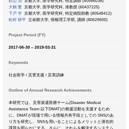
杉山 治
京都大学, 医学研究科, 特定講師 (40586038)
大鶴 繁
京都大学, 医学研究科, 准教授 (60437225)
下戸 学
京都大学, 医学研究科, 特定病院助教 (80548412)
松村 耕平
立命館大学, 情報理工学部, 講師 (80629600)
Project Period (FY)
2017-06-30 – 2019-03-31
Keywords
社会医学 / 災害支援 / 災害訓練
Outline of Annual Research Achievements
本研究では、災害派遣医療チーム(Disaster Medical
Assistance Team:以下DMAT)の救援活動を支援するため
に、DMATが現場で用いる情報共有手段としての SNSのあ
り方を研究し、SNSを用いることによるメリットと潜在的
課題を明らかにする。さらに、それらを解決するシステム