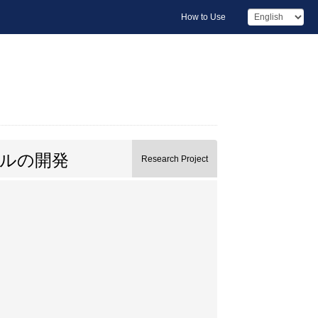
How to Use
ルの開発
Research Project