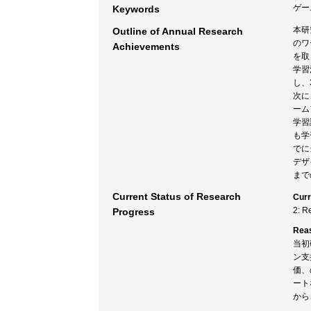
ゲー
Keywords
本研
Outline of Annual Research
のワ
Achievements
を取
学習
し、
次に
ーム
学習
も学
でに
デザ
まで
Current Status of Research
Curr
2: R
Progress
Rea
当初
ン支
価、
ート
から