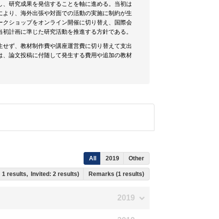
し、研究成果を発信することを軸に進める。当初は
により、海外出張や対面での活動の実施に制約が生
ークショップをオンライン開催に切り替え、国際会
当初計画に準じた研究活動を推進する方針である。
生せず、教材制作費や講座運営費に切り替えて支出
は、論文投稿に付随して発生する費用や追加の教材
All
2019
Other
 1 results, Invited: 2 results)
Remarks (1 results)
2019