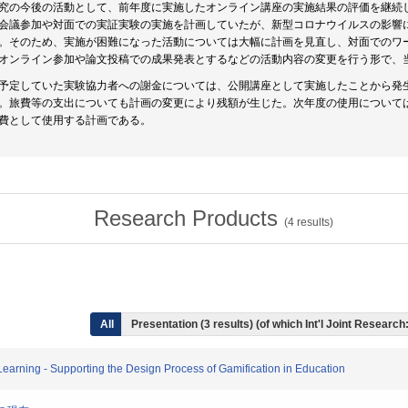
究の今後の活動として、前年度に実施したオンライン講座の実施結果の評価を継続
会議参加や対面での実証実験の実施を計画していたが、新型コロナウイルスの影響
。そのため、実施が困難になった活動については大幅に計画を見直し、対面でのワ
オンライン参加や論文投稿での成果発表とするなどの活動内容の変更を行う形で、
予定していた実験協力者への謝金については、公開講座として実施したことから発
。旅費等の支出についても計画の変更により残額が生じた。次年度の使用について
費として使用する計画である。
Research Products
(
4
results)
All
Presentation (3 results) (of which Int'l Joint Research:
Learning - Supporting the Design Process of Gamification in Education