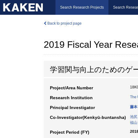
Search Research Projects
Search Resear
Back to project page
2019 Fiscal Year Rese
学習関与向上のためのゲ
18K
Project/Area Number
The 
Research Institution
藤本
Principal Investigator
池尻
Co-Investigator(Kenkyū-buntansha)
福山
2018
Project Period (FY)