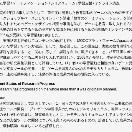
ム学習 / ゲーミフィケーション / シリアスゲーム / 学習支援 / オンライン講座
究の2年目の取り組みとして、前年度に開発した教育活動のゲーム化のためのデザ
ークショップをベースとしてオンライン講座「教育のゲーミフィケーション」を開
り入れるためのゲームデザインの概要や事例を学び、ゲームを教育に取り入れる方
活動の計画を立てるための基本的な知識を身に付けるための4週間のオンライン学習プロ
395名が受講して学習活動に参加した。
、実施結果を評価してコンテンツの改訂を行い、MOOCプラットフォームのgacc
フルな学習デザイン方法論」として一般公開した。この講座は、実際の教育現場で
課題を提供すること、関心に応じて、課題を自由に選択できること、相互評価レポ
習継続しやすくする工夫を取り入れて設計した。2568名が受講し、本研究の活動
当初の研究実施項目として計画していた（1）個々の学習活動と相性の良いゲーム要
イン支援ツールの開発、（3）ゲーム学習導入のためのモデルカリキュラム、教師レ
の一連の活動を完了し、活動の評価と成果の発信の段階に入っている。
ent Status of Research Progress
esearch has progressed on the whole more than it was originally planned.
son
研究実施項目として計画していた（1）個々の学習活動と相性の良いゲーム要素の調
援ツールの開発、（3）ゲーム学習導入のためのモデルカリキュラム、教師レッスン
のそれぞれが進展し、研究成果をもとにしたモデルカリキュラムとしてオンライン
などの支援ツールの開発について未完了のものがあるものの、計画していた成果の
、概ね順調に進展していると評価した。