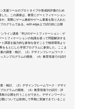
イン支援ツールのプロトタイプや形成的評価のため
発した。この講座は、教育にゲーミフィケーション
法や、実際にゲーム教材やゲーム要素を取り入れた
グラムである。edX edge上で試行的に公開
oオンライン講座「学びのゲーミフィケーション：ゲ
ゲーミフィケーションの知識を使って問題解決する
ート課題を協力的な参加を促すことで独習環境より
成果をもとにした学習プログラムに参加した。ここま
素の調査・検討、（2）デザインフレームワーク・
ッスンプログラムの開発、（4）教育現場での試行
査・検討、（2）デザインフレームワーク・デザイ
プログラムの開発、（4）教育現場での試行・評
講座の公開を行うことができた。デザインワークシ
公開については前倒しで早期に実施できていること