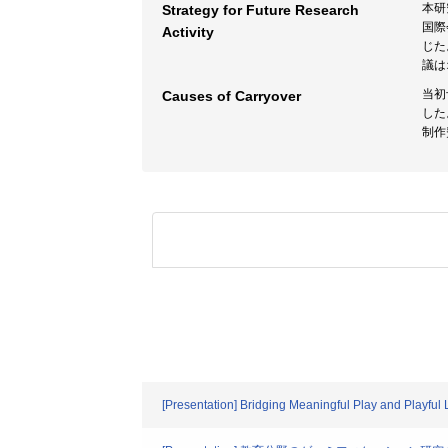
本研
Strategy for Future Research
国際
Activity
じた
議は
当初
Causes of Carryover
した
制作
[Presentation] Bridging Meaningful Play and Playful 