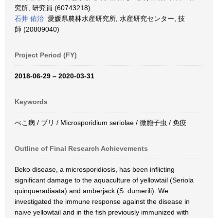
究所, 研究員 (60743218)
石井 佑治
愛媛県農林水産研究所, 水産研究センター, 技
師 (20809040)
Project Period (FY)
2018-06-29 – 2020-03-31
Keywords
べこ病 / ブリ / Microsporidium seriolae / 微胞子虫 / 免疫
Outline of Final Research Achievements
Beko disease, a microsporidiosis, has been inflicting
significant damage to the aquaculture of yellowtail (Seriola
quinqueradiaata) and amberjack (S. dumerili). We
investigated the immune response against the disease in
naive yellowtail and in the fish previously immunized with