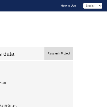
How to Use
s data
Research Project
08)
化を目指した。