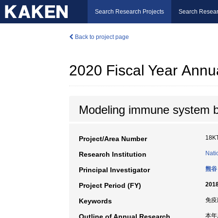
Search Research Projects
Search Resear
Back to project page
2020 Fiscal Year Annu
Modeling immune system by
18K
Project/Area Number
Nati
Research Institution
熊谷
Principal Investigator
2018
Project Period (FY)
免疫
Keywords
本年
Outline of Annual Research