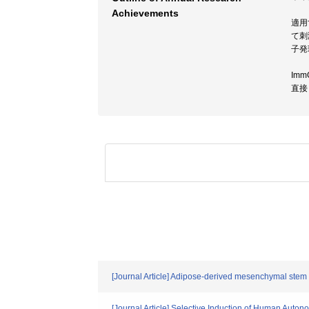
Achievements
適用す
て刺
子発
Im
直接
[Journal Article] Adipose-derived mesenchymal stem c
[Journal Article] Selective Induction of Human Auto