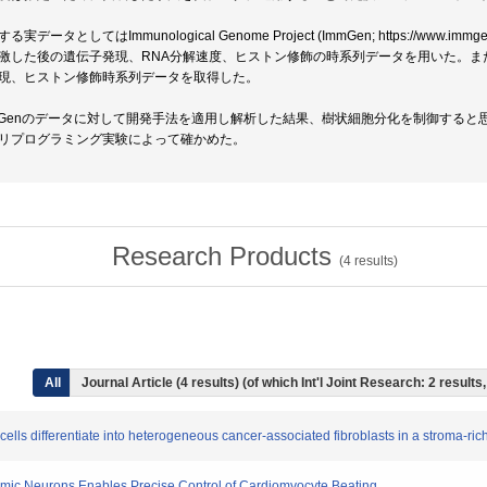
る実データとしてはImmunological Genome Project (ImmGen; https://w
激した後の遺伝子発現、RNA分解速度、ヒストン修飾の時系列データを用いた。ま
現、ヒストン修飾時系列データを取得した。
mGenのデータに対して開発手法を適用し解析した結果、樹状細胞分化を制御すると思われ
リプログラミング実験によって確かめた。
Research Products
(
4
results)
All
Journal Article (4 results) (of which Int'l Joint Research: 2 resul
ells differentiate into heterogeneous cancer-associated fibroblasts in a stroma-ri
nomic Neurons Enables Precise Control of Cardiomyocyte Beating