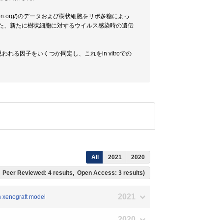
ww.immgen.org/)のデータおよび樹状細胞をリポ多糖によっ
た、新たに樹状細胞に対するウイルス感染時の遺伝
る因子をいくつか同定し、これをin vitroでの
All
2021
2020
ts, Peer Reviewed: 4 results, Open Access: 3 results)
2021
ch xenograft model
2020