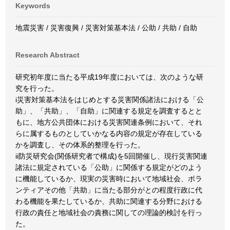
Keywords
地震災害 / 災害復興 / 災害対策基本法 / 公助 / 共助 / 自助
Research Abstract
研究初年度に当たる平成19年度においては、次のような研
究を行った。
i災害対策基本法をはじめとする災害関係諸法における「公
助」、「共助」、「自助」に関連する規定を調査するとと
もに、地方公共団体における災害関連条例において、それ
らに属するものとしていかなる内容の規定が存在している
かを調査し、その体系的整理を行った。
ii防災研究会(関係研究者で構成)を5回開催し、現行災害関連
諸法に規定されている「公助」に関係する規定がどのよう
に機能しているか、現実の災害時において地域社会、ボラ
ンティアその他「共助」に当たる部分がとの程度行政に代
わる機能を果たしているか、共助に関連する分野における
行政の責任と地域社会の責務に関しての理論的検討を行っ
た。