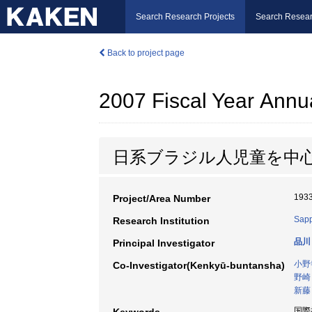
Search Research Projects
Search Resear
Back to project page
2007 Fiscal Year Annu
日系ブラジル人児童を中
193
Project/Area Number
Sapp
Research Institution
品川
Principal Investigator
小野
Co-Investigator(Kenkyū-buntansha)
野崎
新藤
国際