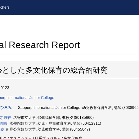
chers
al Research Report
心とした多文化保育の総合的研究
30123
orp International Junior College
 ひろみ
Sapporp International Junior College, 幼児教育保育学科, 講師 (8038965
寺 理佳
名寄市立大学, 保健福祉学部, 准教授 (80185660)
 剛毅
國學院短期大学, 幼児・児童教育学科, 講師 (50412911)
 慶
新見公立短期大学, 幼児教育学科, 講師 (80455047)
社会 / エスニシティ / 日系ブラジル人 / 多文化保育