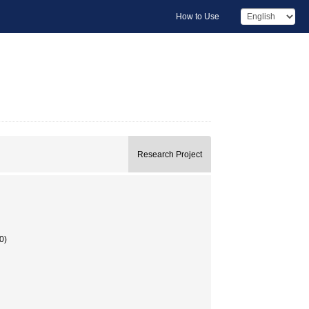
How to Use
Research Project
0)