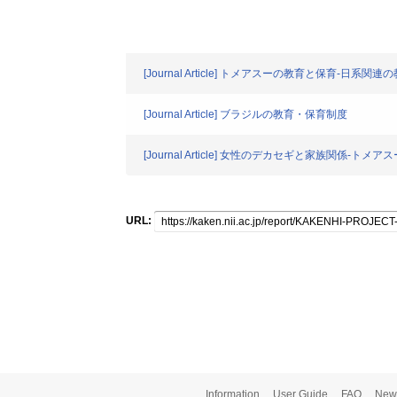
[Journal Article] トメアスーの教育と保育-日系
[Journal Article] ブラジルの教育・保育制度
[Journal Article] 女性のデカセギと家族関係-ト
URL:
Information
User Guide
FAQ
New