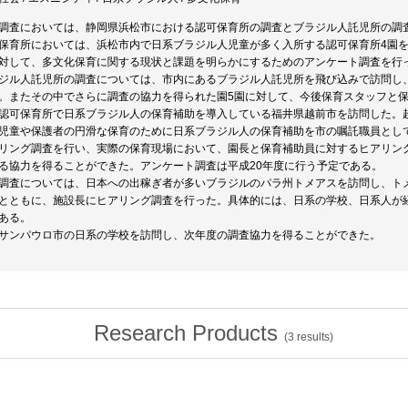
調査においては、静岡県浜松市における認可保育所の調査とブラジル人託児所の調
保育所においては、浜松市内で日系ブラジル人児童が多く入所する認可保育所4園
対して、多文化保育に関する現状と課題を明らかにするためのアンケート調査を行
ジル人託児所の調査については、市内にあるブラジル人託児所を飛び込みで訪問し
。またその中でさらに調査の協力を得られた園5園に対して、今後保育スタッフと
認可保育所で日系ブラジル人の保育補助を導入している福井県越前市を訪問した。
児童や保護者の円滑な保育のために日系ブラジル人の保育補助を市の嘱託職員とし
リング調査を行い、実際の保育現場において、園長と保育補助員に対するヒアリン
る協力を得ることができた。アンケート調査は平成20年度に行う予定である。
調査については、日本への出稼ぎ者が多いブラジルのパラ州トメアスを訪問し、ト
とともに、施設長にヒアリング調査を行った。具体的には、日系の学校、日系人が
ある。
サンパウロ市の日系の学校を訪問し、次年度の調査協力を得ることができた。
Research Products
(
3
results)