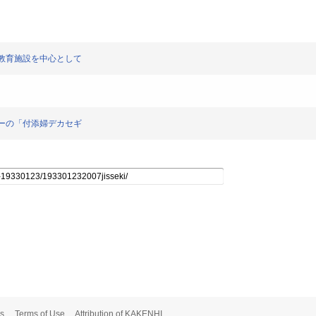
関連の教育施設を中心として
メアスーの「付添婦デカセギ
s
Terms of Use
Attribution of KAKENHI