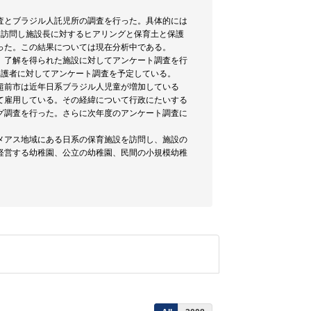
査とブラジル人託児所の調査を行った。具体的には
を訪問し施設長に対するヒアリングと保育土と保護
った。この結果については現在分析中である。
、了解を得られた施設に対してアンケート調査を行
保護者に対してアンケート調査を予定している。
超前市は近年日系ブラジル人児童が増加している
て雇用している。その経緯について行政にたいする
グ調査を行った。さらに次年度のアンケート調査に
メアス地域にある日系の保育施設を訪問し、施設の
経営する幼稚園、公立の幼稚園、民間の小規模幼稚