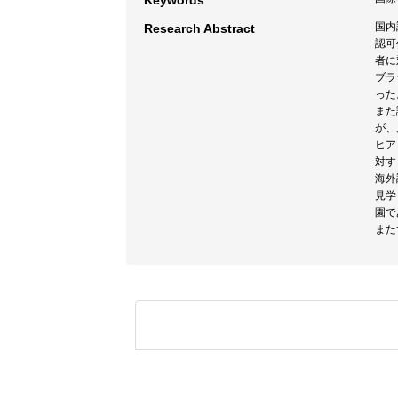
Keywords
国内
Research Abstract
認可
者に
ブラ
った
また
が、
ヒア
対す
海外
見学
園で
また