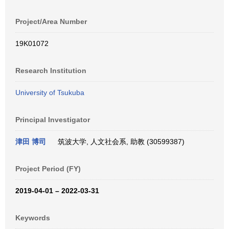
Project/Area Number
19K01072
Research Institution
University of Tsukuba
Principal Investigator
津田 博司
筑波大学, 人文社会系, 助教 (30599387)
Project Period (FY)
2019-04-01 – 2022-03-31
Keywords