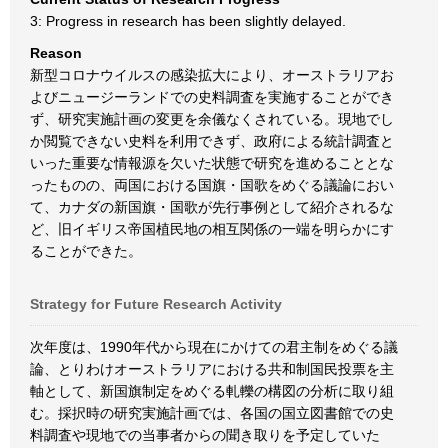
3: Progress in research has been slightly delayed.
Reason
新型コロナウイルスの感染拡大により、オーストラリアお
よびニュージーランドでの史料調査を実施することができ
ず、研究実施計画の変更を余儀なくされている。現地でし
か閲覧できない史料を利用できず、政府による統計調査と
いった重要な情報源を欠いた状態で研究を進めることとな
ったものの、両国における国旗・国歌をめぐる議論におい
て、カナダの新国旗・国歌が先行事例として紹介されるな
ど、旧イギリス帝国植民地の相互関係の一端を明らかにす
ることができた。
Strategy for Future Research Activity
次年度は、1990年代から現在にかけての君主制をめぐる議
論、とりわけオーストラリアにおける共和制国民投票を主
軸として、新国旗制定をめぐる軋轢の構図の分析に取り組
む。採択時の研究実施計画では、各国の国立図書館での史
料調査や現地での当事者からの聞き取りを予定していた