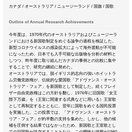
カナダ / オーストラリア / ニュージーランド / 国旗 / 国歌
Outline of Annual Research Achievements
今年度は、1970年代のオーストラリアおよびニュージーラ
ンドにおける新国歌制定をめぐる論争の過程を検証した。
新型コロナウイルスの感染拡大によって海外渡航が不可能
になったため、日本でも入手可能な出版物を分析の材料と
しつつ、昨年度に取り組んだカナダの事例との比較に集中
することで、研究の継続に努めた。
オーストラリアでは、脱イギリス的志向の強いホイットラ
ム労働党政権が、伝統的な愛国歌「アドヴァンス・オース
トラリア・フェア」を新国歌として制定した。続くフレイ
ザー自由党政権はこの方針を翻し、1976年に旧国歌「女王
陛下万歳」を（王室に関連する式典などに用いる）王室歌
として再制定するとともに、翌年に国歌をめぐる国民投票
を実施した。この投票では、「アドヴァンス・オーストラ
リア・フェア」が約半数の支持を集めた。しかし、他の候
補を圧倒する結果ではなかったため、新国歌と王室歌とし
ての旧国歌が並存することとなり、この曖昧な状態が1980