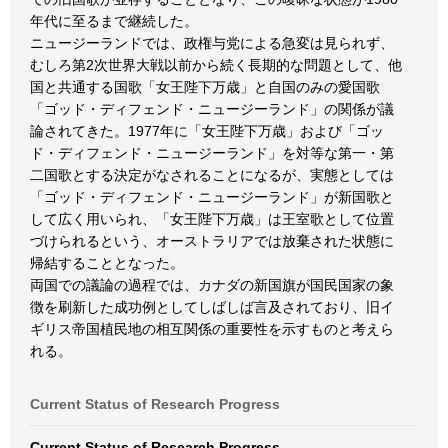
年代に至るまで継続した。
ニュージーランドでは、政権与党による急変は見られず、
むしろ第2次世界大戦以前から続く長期的な問題として、他
国と共通する国歌「女王陛下万歳」と自国のみの愛国歌
「ゴッド・ディフェンド・ニュージーランド」の関係が議
論されてきた。1977年に「女王陛下万歳」および「ゴッ
ド・ディフェンド・ニュージーランド」を対等な第一・第
二国歌とする決定がなされることになるが、実態としては
「ゴッド・ディフェンド・ニュージーランド」が新国歌と
して広く用いられ、「女王陛下万歳」は王室歌として位置
づけられるという、オーストラリアでは放棄された状態に
帰結することとなった。
両国での議論の過程では、カナダの新国旗が国民国家の象
徴を刷新した成功例としてしばしば言及されており、旧イ
ギリス帝国植民地の相互関係の重要性を示すものと考えら
れる。
Current Status of Research Progress
Current Status of Research Progress