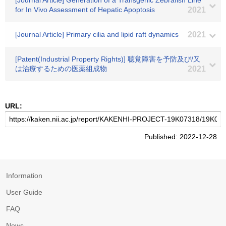
[Journal Article] Generation of a Transgenic Zebrafish Line
for In Vivo Assessment of Hepatic Apoptosis
2021
[Journal Article] Primary cilia and lipid raft dynamics
2021
[Patent(Industrial Property Rights)] 聴覚障害を予防及び/又
は治療するための医薬組成物
2021
URL:
Published: 2022-12-28
Information
User Guide
FAQ
News