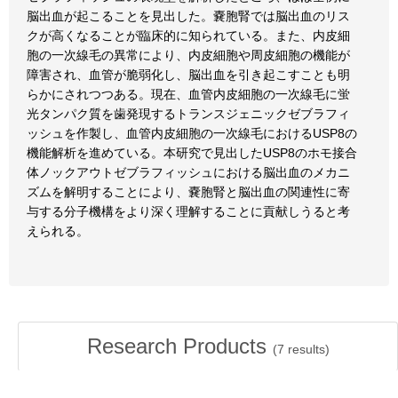
脳出血が起こることを見出した。嚢胞腎では脳出血のリス
クが高くなることが臨床的に知られている。また、内皮細
胞の一次線毛の異常により、内皮細胞や周皮細胞の機能が
障害され、血管が脆弱化し、脳出血を引き起こすことも明
らかにされつつある。現在、血管内皮細胞の一次線毛に蛍
光タンパク質を歯発現するトランスジェニックゼブラフィ
ッシュを作製し、血管内皮細胞の一次線毛におけるUSP8の
機能解析を進めている。本研究で見出したUSP8のホモ接合
体ノックアウトゼブラフィッシュにおける脳出血のメカニ
ズムを解明することにより、嚢胞腎と脳出血の関連性に寄
与する分子機構をより深く理解することに貢献しうると考
えられる。
Research Products
(
7
results)