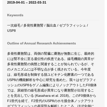
2019-04-01 – 2022-03-31
Keywords
一次線毛 / 多発性嚢胞腎 / 脳出血 / ゼブラフィッシュ /
USP8
Outline of Annual Research Achievements
多発性嚢胞腎は、両側の腎臓に嚢胞が無数に生じ、最終的
には腎不全に至る遺伝性の疾患である。線毛機能の異常が
多発性嚢胞腎の病態と関連することが知られているが、そ
のメカニズムには不明な点が多く残されている。今年度
は、線毛形成を制御する脱ユビキチン化酵素の一つである
USP8の機能解析を中心に研究を進めた。我々はゼブラフィ
ッシュのUSP8をゲノム編集によりノックアウトしたF0個体
では、尿細管の線毛形成が異常になり嚢胞腎が出現するこ
とを見出している (Kasahara et al. 2018)。このF0個体から
F1世代を経て、F2世代のUSP8のホモ接合体ノックアウト
ゼブラフィッシュの表現型を解析したところ、ほぼ全例に