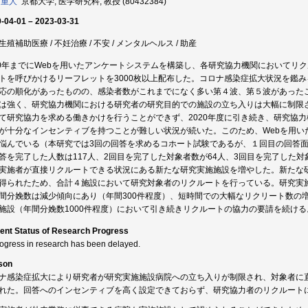
 重人
京都大学, 医学研究科, 教授 (80432384)
-04-01 – 2023-03-31
生殖補助医療 / 不妊治療 / 不安 / メンタルヘルス / 助産
20年までにWebを用いたアンケートシステムを構築し、各研究協力機関においてリ
トを呼びかけるリーフレットを3000枚以上配布した。コロナ感染症拡大状況を鑑みる
応の順化があったものの、感染者数がこれまでになく多い第４波、第５波があった
は強く、研究協力機関における研究者の研究目的での施設の立ち入りは大幅に制限
て研究協力を求める働きかけを行うことができず、2020年度に引き続き、研究協
が十分なインセンティブを持つことが難しい状況が続いた。このため、Webを用い
悩んでいる（本研究では3回の回答を求めるコホート試験であるが、１回目の回答面
答を完了した人数は117人、2回目を完了した対象者数が64人、3回目を完了した
実施者が直接リクルートできる状況にある新たな研究実施施設を増やした。新たな
得られたため、合計４施設において研究対象者のリクルートを行っている。研究実
間分娩数は減少傾向にあり（年間300件程度）、短時間での大幅なリクリート数の
施設（年間分娩数1000件程度）において引き続きリクルートの協力の要請を続ける
ent Status of Research Progress
rogress in research has been delayed.
son
ナ感染症拡大により研究者が研究実施施設病院への立ち入りが制限され、対象者に
れた。回答へのインセンティブを高く設定できておらず、研究協力者のリクルート