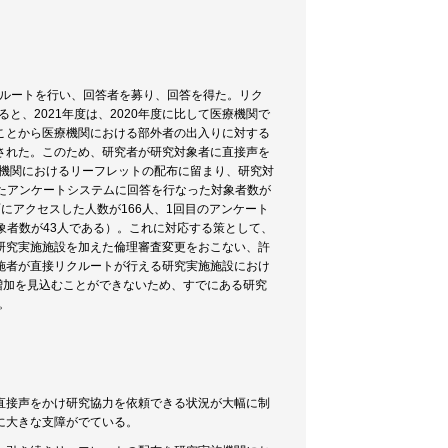
クルートを行い、回答者を募り、回答を得た。リク
と、2021年度は、2020年度に比して医療機関で
ことから医療機関における部外者の出入りに対する
された。このため、研究者が研究対象者に直接声を
力機関におけるリーフレットの配布に留まり、研究対
たアンケートシステムに回答を行なった対象者数が
にアクセスした人数が166人、1回目のアンケート
対象者数が43人である）。これに対応する策として、
研究実施施設を加えた倫理審査変更をおこない、許
施者が直接リクルートが行える研究実施施設におけ
増加を見込むことができないため、すでにある研究
。
直接声をかけ研究協力を依頼できる状況が大幅に制
に大きな支障がでている。