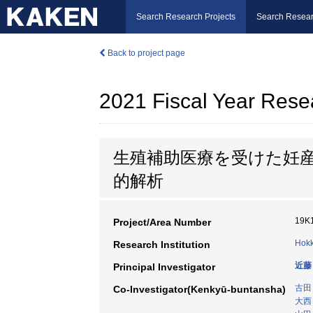
Search Research Projects
Search Resear
Back to project page
2021 Fiscal Year Rese
生殖補助医療を受けた妊
的解析
19K
Project/Area Number
Hokk
Research Institution
近藤
Principal Investigator
古田
Co-Investigator(Kenkyū-buntansha)
大西