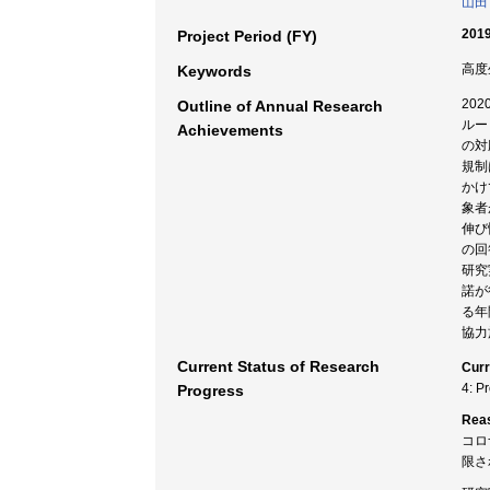
山田
2019
Project Period (FY)
高度
Keywords
20
Outline of Annual Research
ルー
Achievements
の対
規制
かけ
象者
伸び
の回
研究
諾が
る年
協力
Current Status of Research
Curr
4: P
Progress
Rea
コロ
限さ