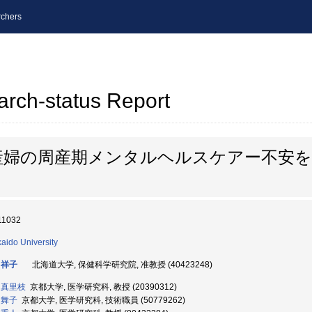
chers
arch-status Report
産婦の周産期メンタルヘルスケアー不安
11032
aido University
 祥子
北海道大学, 保健科学研究院, 准教授 (40423248)
 真里枝
京都大学, 医学研究科, 教授 (20390312)
 舞子
京都大学, 医学研究科, 技術職員 (50779262)