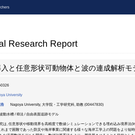
chers
al Research Report
導入と任意形状可動物体と波の連成解析モ
60326
ya University
光浩
Nagoya University, 大学院・工学研究科, 助教 (00447830)
波動水槽 / IB法 / 自由表面追跡モデル
究は, 任意形状や移動境界を高精度で数値シミュレーションできる埋め込み境界法(Immerse
 これまで困難であった防災や海岸事業に関連する様々な海岸工学上の問題をより短