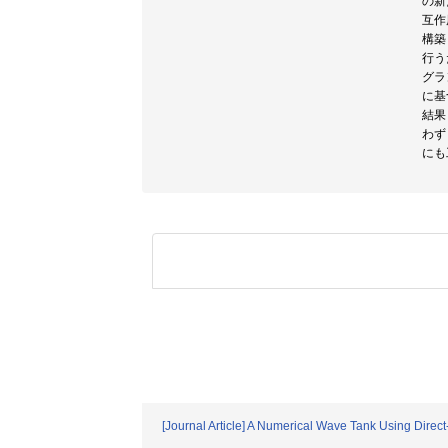
の新
互作
構築
行う
グラ
に基
結果
わず
にも
[Journal Article] A Numerical Wave Tank Using Direc