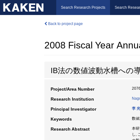
Search Research Projects
Search Resear
Back to project page
2008 Fiscal Year Annu
IB法の数値波動水槽への
207
Project/Area Number
Nago
Research Institution
李 
Principal Investigator
数値
Keywords
本研
Research Abstract
し,