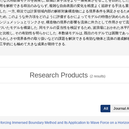
たな汎用数値モデルを開発し, 数値計算手法をより一層発展させることを目的とした.
用を解析できるIB法のみならず, 複雑な自由表面の変化を精度よく追跡する手法も重
した. 一方, IB法では計算領域内部の解析対象構造物による境界条件を満足させるた
ため, このような外力項をどのように評価するかによってモデルの特徴が決められる.
ンジュメッシュとリンクさせ, 構造物の境界の影響を流体に外力として作用させて流体
づいたモデルを構築した. 同モテルの妥当性を検証するため, 波浪場におかれた水平
と比較し, その有効性を明らかにした. 本数値モデルは, 既往のモデルでは困難で
らわしさや境界条件の取り扱いなどの課題を解決できる有効な物体と流体の連成解析
工学的にも極めて大きな成果が期待できる.
Research Products
(
2
results)
All
Journal A
t-forcing Immersed Boundary Method and Its Application to Wave Force on a Horizon