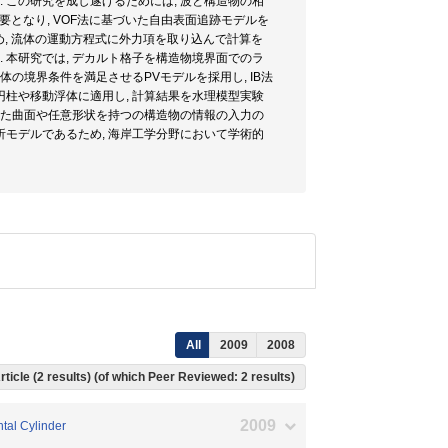
 この研究を成し遂げるためには, 波と構造物の相
要となり, VOF法に基づいた自由表面追跡モデルを
め, 流体の運動方程式に外力項を取り込んで計算を
 本研究では, デカルト格子を構造物境界面でのラ
の境界条件を満足させるPVモデルを採用し, IB法
円柱や移動浮体に適用し, 計算結果を水理模型実験
あった曲面や任意形状を持つの構造物の情報の入力の
モデルであるため, 海岸工学分野において学術的
All
2009
2008
rticle (2 results) (of which Peer Reviewed: 2 results)
2009
tal Cylinder