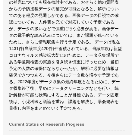
の補完についても現在検討中である。おそらく他の質問表
からの予防接種データの補完が可能となると、解析につい
てのある程度の見通しができる。画像データの目視での確
認についても、人件費を充てて対応していく予定である
が、データの扱いなどで慎重に行う必要がある。画像デー
タの電子的な読み込みについては、まだ課題が残っている
ために、さらに情報収集を行う予定である。 データは現在
1431件(当該年度420件)件蓄積されている。当該年度は新型
コロナウィルス感染拡大防止のために、データ収集場所で
ある学童期検査の実施を引き続き慎重に行ったため、当初
予定の人数の確保にならなかったが、解析に必要な情報は
確保できつつある、今後さらにデータ数を増やす予定であ
る。2022年度がデータ収集の最終年度となるために、デー
タ収集終了後、早めにデータクリーニングなどを行い、統
計解析が可能な状態にすることが目標である。データ固定
後は、小児科医と議論を重ね、課題を解決し、学会発表を
目指し内容をまとめていく予定である。
Current Status of Research Progress