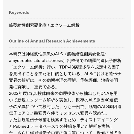
Keywords
筋萎縮性側索硬化症 / エクソーム解析
Outline of Annual Research Achievements
本研究は神経変性疾患のALS（筋萎縮性側索硬化症:
amyotrophic lateral sclerosis）剖検例での網羅的遺伝子解析
（エクソーム解析）行い、TDP-43病理多型を規定する因子
を見出すことを主たる目的としている。ALSにおける遺伝子
変異の解析は、その病態生理の理解、予後評価、治療法開
発に貢献し、重要である。
2022年度には8検体由来の病理検体から抽出したDNAを用
いて新規エクソーム解析を実施し、既存のALS原因40遺伝
子の変異について検討した。うち一例で、既知のALS原因遺
伝子にアミノ酸変異を伴うミスセンス変異を認めた。
また新規遺伝子候補を検索するため、テキストマイニング
とPubmed データベースでの抄録を用いた解析を実施し
た。さらに候補遺伝子由来の蛋白質について、既知のALS原