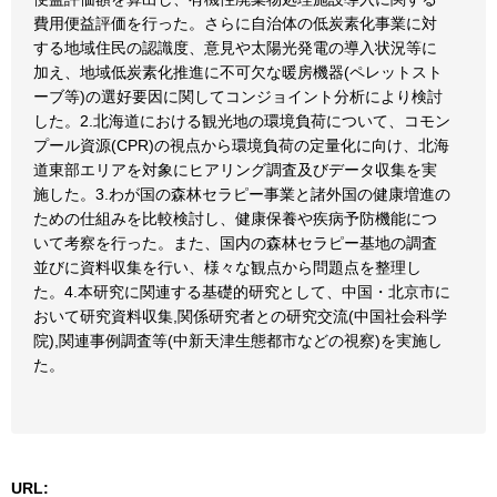
費用便益評価を行った。さらに自治体の低炭素化事業に対
する地域住民の認識度、意見や太陽光発電の導入状況等に
加え、地域低炭素化推進に不可欠な暖房機器(ペレットスト
ーブ等)の選好要因に関してコンジョイント分析により検討
した。2.北海道における観光地の環境負荷について、コモン
プール資源(CPR)の視点から環境負荷の定量化に向け、北海
道東部エリアを対象にヒアリング調査及びデータ収集を実
施した。3.わが国の森林セラピー事業と諸外国の健康増進の
ための仕組みを比較検討し、健康保養や疾病予防機能につ
いて考察を行った。また、国内の森林セラピー基地の調査
並びに資料収集を行い、様々な観点から問題点を整理し
た。4.本研究に関連する基礎的研究として、中国・北京市に
おいて研究資料収集,関係研究者との研究交流(中国社会科学
院),関連事例調査等(中新天津生態都市などの視察)を実施し
た。
URL: