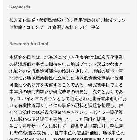
Keywords
低炭素化事業 / 循環型地域社会 / 費用便益分析 / 地域ブラン
ド戦略 / コモンプール資源 / 森林セラピー事業
Research Abstract
本研究の目的は、北海道における代表的地域低炭素化事業
の経済評価と事業に期待される地域ブランド形成や都市と
地域との交流促進可能性の検討を通して、地域の環境・空
間特性と地域産業特性に立脚した地域低炭素化事業の展開
可能性やあり方を考察することである。研究初年目である
本年度の研究内容及び研究成果の概要は、次のとおりであ
る。1.バイオマスタウンとして認定された北海道津別町にお
ける有機性資源リサイクル事業の現状と課題を整理し、併
せて自治体の低炭素化事業であるペレットボイラー設備導
入に関わる便益評価も実施した。また同町が提供している
生ゴミ処理サービスに関して、便益受益世帯に対し税払戻
し型CV調査を実施し、世帯単位の便益評価額、地域単位の
便益評価額を算出し、有機性廃棄物処理施設導入に関する