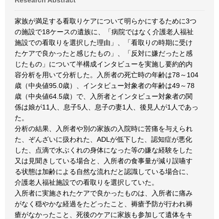
Research Abstract
家族が満足する看取りケアについて明らかにするために3つ
の施設で18ケースの遺族に、「病院ではなく介護老人福祉
施設での看取りを選択した理由」、「看取りの時期に受け
たケアで良かったと感じたもの」、「反対に嫌だったと感
じたもの」について半構成インタビューを実施し要約的内
容分析を用いて分析した。入所者の死亡時の年齢は78～104
歳（中央値95.0歳）、インタビュー対象者の年齢は49～78
歳（中央値64.5歳）で、入所者とインタビュー対象者の関
係は娘が11人、息子5人、息子の妻1人、後見人が1人であっ
た。
分析の結果、入所者や別の家族の入院時に苦痛を与えられ
た、ぞんざいに扱われた、ADLが低下した、認知症が悪化
した、点滴で水ぶくれの身体になった等の嫌な経験をした
又は見聞きしている場合と、入所者の食事量が減り誤嚥す
る状態は加齢による自然な流れだと認識している場合に、
介護老人福祉施設での看取りを選択していた。
入所者に実施されたケアで良かったものは、入所者に痛み
がなく穏やかな経過をたどったこと、褥瘡予防が行われ褥
瘡がなかったこと、死後のケアに家族も参加して遺体をキ