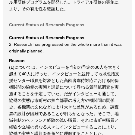
ル用研修プログラムを開発した。トライアル研修の実施に
より、その有用性を確認した。
Current Status of Research Progress
Current Status of Research Progress
2: Research has progressed on the whole more than it was
originally planned.
Reason
(1)については、インタビューを当初の予定の30人を大きく
超えて40人に行った。インタビューと並行して地域包括支
援センター職員を対象とした高齢者虐待対応における関係
機関間の協働の実態と課題について尋ねる質問紙調査を実
施することを予定していた。だがインタビューを通して、
協働の実態は市町村の担当部署の考え方や機関間の関係
史、各機関の文化などにより大きな差異があるため、調査
票の設計が困難であることが明らかとなった。そこで、地
域包括のベテランと経験の浅い職員、それに市町村職員と
経験や立場の異なる人々にインタビューすることにより、
協働の実態と課題を多角的に理解することとした。