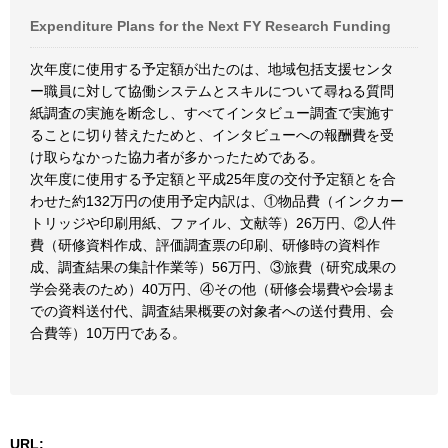
Expenditure Plans for the Next FY Research Funding
次年度に使用する予定額が出たのは、地域包括支援センタ
ー職員に対して協働システムとスキルについて尋ねる質問
紙調査の実施を断念し、すべてインタビュー調査で実施す
ることに切り替えたためと、インタビューへの報酬費を受
け取らなかった協力者が多かったためである。
次年度に使用する予定額と平成25年度の交付予定額とを合
わせた約132万円の使用予定内訳は、①物品費（インクカー
トリッジや印刷用紙、ファイル、文献等）26万円、②人件
費（研修資料作成、評価調査票の印刷、研修時の資料作
成、調査結果の集計作業等）56万円、③旅費（研究成果の
学会発表のため）40万円、④その他（研修会場費や会場ま
での資料送付代、調査結果概要の対象者への送付費用、会
合費等）10万円である。
URL: