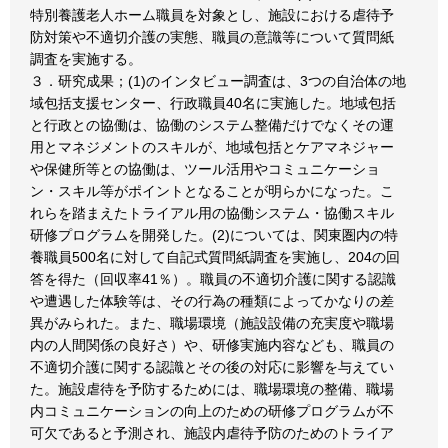
特別養護老人ホーム職員を対象とし、施設における虐待予
防対策や不適切介護の実態、職員の意識等について質問紙
調査を実施する。
３．研究成果；(1)のインタビュー調査は、3つの自治体の地
域包括支援センター、行政職員40名に実施した。地域包括
と行政との協働は、協働のシステム整備だけでなくその運
用とマネジメントのスキルが、地域包括とケアマネジャー
や保健所等との協働は、ツール活用やコミュニケーショ
ン・スキル等がポイントとなることが明らかになった。こ
れらを踏まえたトライアル用の協働システム・協働スキル
研修プログラムを開発した。(2)については、関東圏内の特
養職員500名に対して自記式質問紙調査を実施し、204の回
答を得た（回収率41％）。職員の不適切介護に関する認識
や遭遇した体験等は、その行為の種類によってかなりの差
異がみられた。また、職場環境（施設設備の充実度や職場
内の人間関係の良好さ）や、研修実施内容なども、職員の
不適切介護に関する認識とその後の対応に影響を与えてい
た。施設虐待を予防するためには、職場環境の整備、職場
内コミュニケーションの向上のための研修プログラムが不
可欠であると予測され、施設内虐待予防のためのトライア