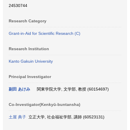
24530744
Research Category
Grant-in-Aid for Scientific Research (C)
Research Institution
Kanto Gakuin University
Principal Investigator
副田 あけみ
関東学院大学, 文学部, 教授 (60154697)
Co-Investigator(Kenkyū-buntansha)
土屋 典子
立正大学, 社会福祉学部, 講師 (60523131)