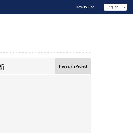
How to Use
析
Research Project