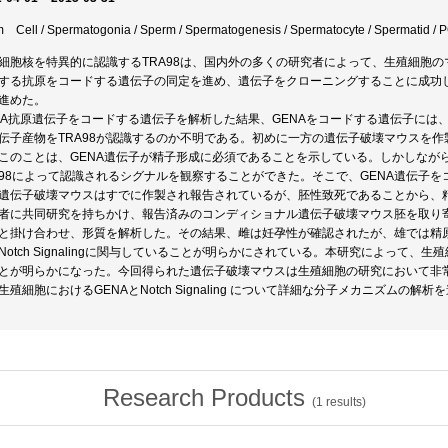
 Cell / Spermatogonia / Sperm / Spermatogenesis / Spermatocyte / Spermatid / 
細胞核を特異的に認識するTRA98は、国内外の多くの研究者によって、生殖細胞の
する抗原をコードする遺伝子の同定を進め、遺伝子をクローニングすることに成功
進めた。
NA抗原遺伝子をコードする遺伝子を解析した結果、GENAをコードする遺伝子に
伝子産物をTRA98が認識するのか不明である。初めに一方の遺伝子破壊マウスを
このことは、GENA遺伝子が精子形成に必須であることを示している。しかしなが
A98によって認識されるシグナルを観察することができた。そこで、GENA遺伝子
遺伝子破壊マウスはすでに作製され報告されているが、胚性致死であることから、
者に共同研究を持ちかけ、報告済みのコンディショナル遺伝子破壊マウス胚を取り寄
と掛け合わせ、形質を解析した。その結果、雌は妊孕性が確認されたが、雄では精原
Notch Signalingに関与していることが明らかにされている。本研究によって、生殖細胞
とが明らかになった。今回得られた遺伝子破壊マウスは生殖細胞の研究において非
生殖細胞におけるGENAとNotch Signaling について詳細な分子メカニズムの解析
Research Products
(
1
results)