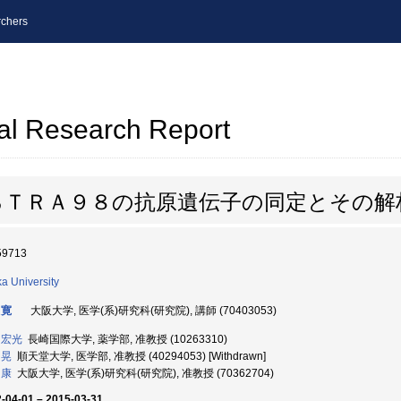
chers
al Research Report
るＴＲＡ９８の抗原遺伝子の同定とその解
59713
a University
 寛
大阪大学, 医学(系)研究科(研究院), 講師 (70403053)
 宏光
長崎国際大学, 薬学部, 准教授 (10263310)
 晃
順天堂大学, 医学部, 准教授 (40294053) [Withdrawn]
 康
大阪大学, 医学(系)研究科(研究院), 准教授 (70362704)
-04-01 – 2015-03-31