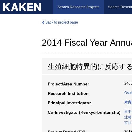
Search Research Projects
Search Resear
Back to project page
2014 Fiscal Year Annu
生殖細胞特異的に反応す
246
Project/Area Number
Osak
Research Institution
木内
Principal Investigator
田中
Co-Investigator(Kenkyū-buntansha)
辻村
宮川
2012