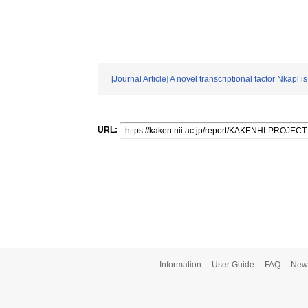
[Journal Article] A novel transcriptional factor Nkapl
URL:
Information
User Guide
FAQ
New