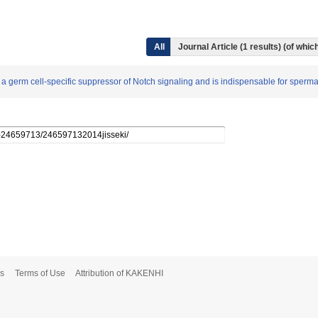
All
Journal Article (1 results) (of wh
 is a germ cell-specific suppressor of Notch signaling and is indispensable for sperm
s
Terms of Use
Attribution of KAKENHI