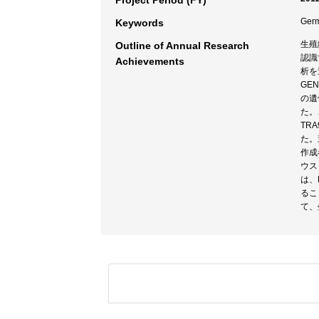
Project Period (FY)
Germ
Keywords
生殖
Outline of Annual Research
認識
Achievements
析を
GE
の遺
た。
TR
た。
作成
ウス
は、
るこ
て、