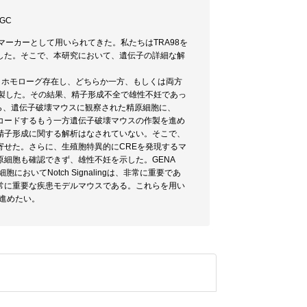
PGC
マーカーとして用いられてきた。私たちはTRA98を
した。そこで、本研究において、遺伝子の詳細な解
は、ホモローグ存在し、どちらか一方、もしくは両方
作製した。その結果、精子形成不全で雄性不妊であっ
ら、遺伝子破壊マウスに観察された精原細胞に、
をコードするもう一方遺伝子破壊マウスの作製を進め
精子形成に関する解析はなされていない。そこで、
せた。さらに、生殖胞特異的にCREを発現するマ
細胞も確認できず、雄性不妊を示した。GENA
においてNotch Signalingは、非常に重要であ
常に重要な疾患モデルマウスである。これらを用い
を進めたい。