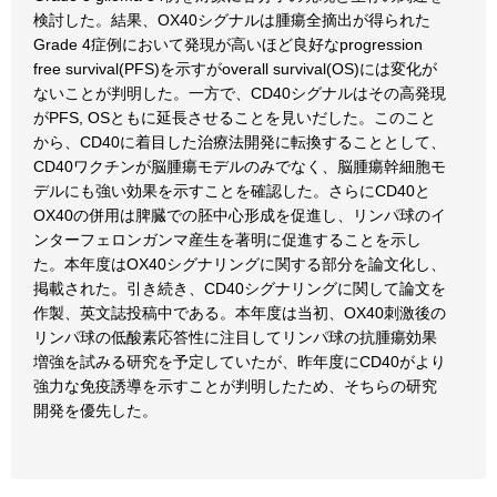
検討した。結果、OX40シグナルは腫瘍全摘出が得られた
Grade 4症例において発現が高いほど良好なprogression
free survival(PFS)を示すがoverall survival(OS)には変化が
ないことが判明した。一方で、CD40シグナルはその高発現
がPFS, OSともに延長させることを見いだした。このこと
から、CD40に着目した治療法開発に転換することとして、
CD40ワクチンが脳腫瘍モデルのみでなく、脳腫瘍幹細胞モ
デルにも強い効果を示すことを確認した。さらにCD40と
OX40の併用は脾臓での胚中心形成を促進し、リンパ球のイ
ンターフェロンガンマ産生を著明に促進することを示し
た。本年度はOX40シグナリングに関する部分を論文化し、
掲載された。引き続き、CD40シグナリングに関して論文を
作製、英文誌投稿中である。本年度は当初、OX40刺激後の
リンパ球の低酸素応答性に注目してリンパ球の抗腫瘍効果
増強を試みる研究を予定していたが、昨年度にCD40がより
強力な免疫誘導を示すことが判明したため、そちらの研究
開発を優先した。