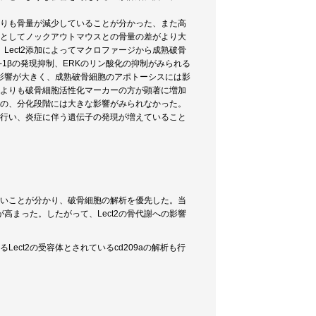
よりも骨量が減少していることが分かった、また高
果としてノックアウトマウスとの骨量の差がより大
ect2添加によってマクロファージから成熟破骨
C-1βの発現抑制、ERKのリン酸化の抑制がみられる
影響が大きく、成熟破骨細胞のアポトーシスには影
ーよりも破骨細胞活性化マーカーの方が顕著に増加
のの、分化段階には大きな影響がみられなかった。
を行い、炎症に伴う遺伝子の発現が増えていること
きいことが分かり、破骨細胞の解析を優先した。当
まった。したがって、Lect2の骨代謝への影響
ect2の受容体とされているcd209aの解析も行