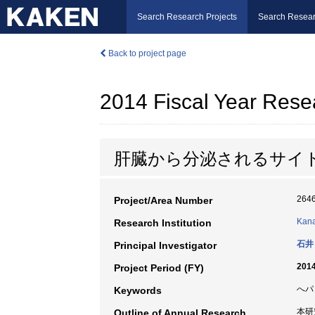
Search Research Projects
Search Resear
Back to project page
2014 Fiscal Year Rese
肝臓から分泌されるサイ
264
Project/Area Number
Kana
Research Institution
石井
Principal Investigator
2014
Project Period (FY)
へパ
Keywords
本研
Outline of Annual Research