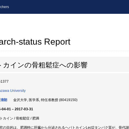
chers
arch-status Report
トカインの骨粗鬆症への影響
61377
zawa University
 清朗
金沢大学, 医学系, 特任准教授 (80419150)
-04-01 – 2017-03-31
トカイン / 骨粗鬆症 / 肥満
究の目的は、肥満時に肝臓から分泌されるヘパトカインLect2タンパク質が、骨代