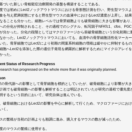
基づいた新しい骨粗鬆症治療開発の基盤を構築することである。
度では初めにLect2ノックアウトマウスにおける骨形態計測を行い、野生型マウス
食を与え肥満状態にすると野生型マウスの血液中におけるLect2濃度が上昇し、結
なることも分かった。細胞レベルでは骨芽細胞よりも破骨細胞に大きな影響があり、L
への分化が抑制されること、その過程でのシグナル、転写因子NFATc1、cfos、PG
が分かった。分化の段階としてはマクロファージから前破骨細胞という分化初期に
なかった。Lect2ノックアウトマウスにおいても、血清中の骨芽細胞活性化マーカ
いた。骨芽細胞ではLect2により初期の間葉系幹細胞の増殖は緩やかに抑制するも
細胞へLect2を添加した際の遺伝子発現を網羅的に解析するためにマイクロアレイ
かった。
ent Status of Research Progress
esearch has progressed on the whole more than it was originally planned.
son
ct2の骨代謝への影響として骨芽細胞を標的としていたが、破骨細胞により影響が大
計画でも破骨細胞への影響も解析することは明記されていたが研究の過程で優先度が高
明するという目的において、研究自体は進んでいる。
、破骨細胞におけるLect2の影響を中心に解析して行くため、マクロファージにおけるL
いく。
スの繁殖が当初の計画よりも順調に進み、購入するマウスの数が減ったため。
度のマウスの繁殖に使用する。