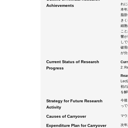
れに
Achievements
本年
脂肪
きく
細胞
こと
響が
して
破骨
が分
Current Status of Research
Curr
2: R
Progress
Rea
Le
初の
を解
今後
Strategy for Future Research
って
Activity
マウ
Causes of Carryover
次年
Expenditure Plan for Carryover