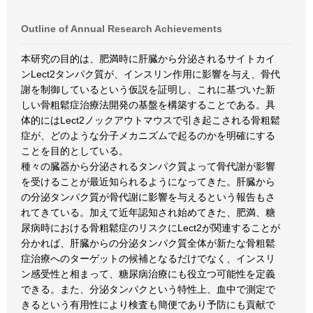
Outline of Annual Research Achievements
本研究の目的は、肥満時に肝臓から分泌されるサイトカイ
ンLect2タンパク質が、インスリン作用に影響を与え、骨代
謝を制御しているという仮説を証明し、これに基づいた新
しい骨粗鬆症治療法開発の基盤を構築することである。具
体的にはLect2ノックアウトマウスで引き起こされる骨粗鬆
症が、どのような分子メカニズムで起るのかを明確にする
ことを目的としている。
種々の臓器から分泌されるタンパク質よって骨代謝が影響
を受けることが最近知られるようになってきた。肝臓から
の分泌タンパク質が骨代謝に影響を与えるという報告もさ
れてきている。加えて近年認知され始めてきた、肥満、糖
尿病時における骨粗鬆症のリスクにLect2が関連することが
分かれば、肝臓からの分泌タンパク質全体が新たな骨粗鬆
症治療へのターゲットの候補となるだけでなく、インスリ
ン感受性と相まって、糖尿病治療にも役立つ可能性を定義
できる。また、分泌タンパクという特性上、血中で測定で
きるという有用性により検査も簡便であり予防にも貢献で