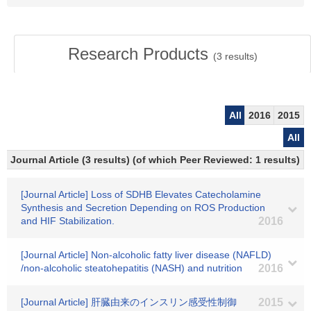
Research Products
(
3
results)
All
2016
2015
All
Journal Article (3 results) (of which Peer Reviewed: 1 results)
[Journal Article] Loss of SDHB Elevates Catecholamine
Synthesis and Secretion Depending on ROS Production
and HIF Stabilization.
2016
[Journal Article] Non-alcoholic fatty liver disease (NAFLD)
/non-alcoholic steatohepatitis (NASH) and nutrition
2016
[Journal Article] 肝臓由来のインスリン感受性制御
2015