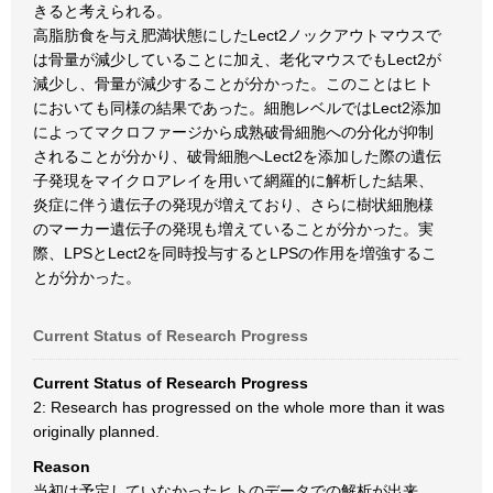
きると考えられる。
高脂肪食を与え肥満状態にしたLect2ノックアウトマウスで
は骨量が減少していることに加え、老化マウスでもLect2が
減少し、骨量が減少することが分かった。このことはヒト
においても同様の結果であった。細胞レベルではLect2添加
によってマクロファージから成熟破骨細胞への分化が抑制
されることが分かり、破骨細胞へLect2を添加した際の遺伝
子発現をマイクロアレイを用いて網羅的に解析した結果、
炎症に伴う遺伝子の発現が増えており、さらに樹状細胞様
のマーカー遺伝子の発現も増えていることが分かった。実
際、LPSとLect2を同時投与するとLPSの作用を増強するこ
とが分かった。
Current Status of Research Progress
Current Status of Research Progress
2: Research has progressed on the whole more than it was
originally planned.
Reason
当初は予定していなかったヒトのデータでの解析が出来、