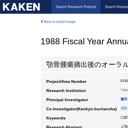
Search Research Projects
Search Resear
Back to project page
1988 Fiscal Year Annu
顎骨腫瘍摘出後のオーラ
624
Project/Area Number
Yoko
Research Institution
藤田
Principal Investigator
増田
Co-Investigator(Kenkyū-buntansha)
口腔
Keywords
上顎
Research Abstract