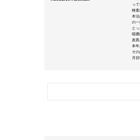
って
検査
本法
の一
とっ
咀嚼
差異
本年
その
月目