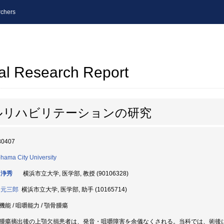
chers
al Research Report
ルリハビリテーションの研究
80407
hama City University
 浄秀
横浜市立大学, 医学部, 教授 (90106328)
 元三郎
横浜市立大学, 医学部, 助手 (10165714)
機能 / 咀嚼能力 / 顎骨腫瘍
腫瘍摘出後の上顎欠損患者は、発音・咀嚼障害を余儀なくされる。当科では、術後