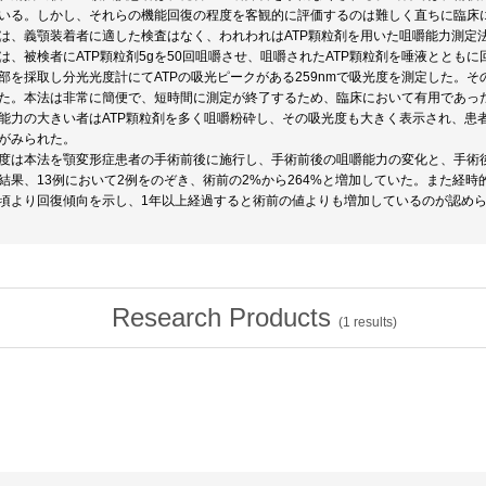
いる。しかし、それらの機能回復の程度を客観的に評価するのは難しく直ちに臨床
は、義顎装着者に適した検査はなく、われわれはATP顆粒剤を用いた咀嚼能力測定
は、被検者にATP顆粒剤5gを50回咀嚼させ、咀嚼されたATP顆粒剤を唾液とともに
部を採取し分光光度計にてATPの吸光ピークがある259nmで吸光度を測定した。
た。本法は非常に簡便で、短時間に測定が終了するため、臨床において有用であっ
能力の大きい者はATP顆粒剤を多く咀嚼粉砕し、その吸光度も大きく表示され、患
がみられた。
度は本法を顎変形症患者の手術前後に施行し、手術前後の咀嚼能力の変化と、手術
結果、13例において2例をのぞき、術前の2%から264%と増加していた。また経
頃より回復傾向を示し、1年以上経過すると術前の値よりも増加しているのが認め
Research Products
(
1
results)