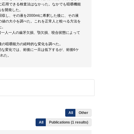
に応用できる検査法はなかった。なかでも咀嚼機能
法を開発した。
回収し、その液を2000mlに希釈した後に、その液
その値の大小を調べた。これを正常人と較べる方法を
た。
者一人一人の歯牙欠損、顎欠損、咬合状態によって
後の咀嚼能力の経時的な変化を調べた。
時的な変化では、術後に一旦は低下するが、術後6ケ
られた。
All
Other
All
Publications (1 results)