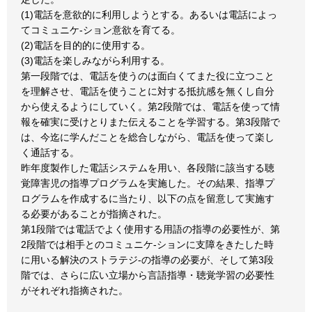
(1)電話を意欲的に利用しようとする。あるいは電話によっ
てコミュニケ-ション意欲を育てる。
(2)電話を目的的に使用する。
(3)電話を楽しみながら利用する。
第一段階では、電話を使うのは面白くてまた役に立つこと
を理解させ、電話を使うことに対する抵抗感を無くし自分
から使えるようにしていく。第2段階では、電話を使って情
報を確実に受けとりまた伝えることを学習する。第3段階で
は、今迄に学んだことを総合しながら、電話を使って楽し
く通話する。
昨年度製作した電話システムを用い、各段階に該当する聴
覚障害児の指導プログラムを実施した。その結果、指導プ
ログラムを作成するに当たり、以下の点を留意して実施す
る必要があることが指摘された。
第1段階では電話でよく使用する用語の指導の必要性が、第
2段階では相手とのコミュニケ-ションに支障をきたした時
に用いる解決のストラテジ-の指導の必要が、そして第3段
階では、さらに広い立場から言語指導・聴覚学習の必要性
がそれぞれ指摘された。