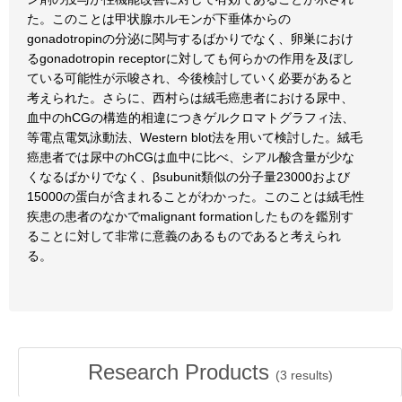
た。このことは甲状腺ホルモンが下垂体からの
gonadotropinの分泌に関与するばかりでなく、卵巣におけ
るgonadotropin receptorに対しても何らかの作用を及ぼし
ている可能性が示唆され、今後検討していく必要があると
考えられた。さらに、西村らは絨毛癌患者における尿中、
血中のhCGの構造的相違につきゲルクロマトグラフィ法、
等電点電気泳動法、Western blot法を用いて検討した。絨毛
癌患者では尿中のhCGは血中に比べ、シアル酸含量が少な
くなるばかりでなく、βsubunit類似の分子量23000および
15000の蛋白が含まれることがわかった。このことは絨毛性
疾患の患者のなかでmalignant formationしたものを鑑別す
ることに対して非常に意義のあるものであると考えられ
る。
Research Products
(
3
results)