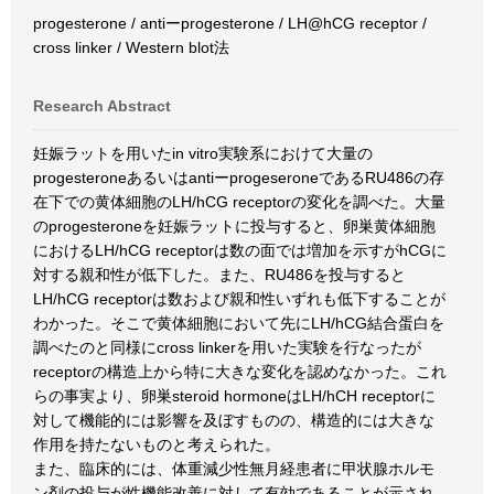
progesterone / antiーprogesterone / LH@hCG receptor /
cross linker / Western blot法
Research Abstract
妊娠ラットを用いたin vitro実験系におけて大量の
progesteroneあるいはantiーprogeseroneであるRU486の存
在下での黄体細胞のLH/hCG receptorの変化を調べた。大量
のprogesteroneを妊娠ラットに投与すると、卵巣黄体細胞
におけるLH/hCG receptorは数の面では増加を示すがhCGに
対する親和性が低下した。また、RU486を投与すると
LH/hCG receptorは数および親和性いずれも低下することが
わかった。そこで黄体細胞において先にLH/hCG結合蛋白を
調べたのと同様にcross linkerを用いた実験を行なったが
receptorの構造上から特に大きな変化を認めなかった。これ
らの事実より、卵巣steroid hormoneはLH/hCH receptorに
対して機能的には影響を及ぼすものの、構造的には大きな
作用を持たないものと考えられた。
また、臨床的には、体重減少性無月経患者に甲状腺ホルモ
ン剤の投与が性機能改善に対して有効であることが示され