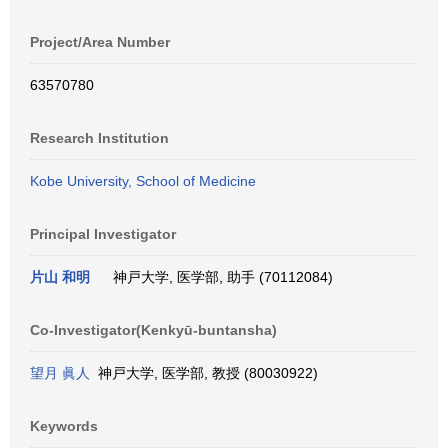
Project/Area Number
63570780
Research Institution
Kobe University, School of Medicine
Principal Investigator
片山 和明
神戸大学, 医学部, 助手 (70112084)
Co-Investigator(Kenkyū-buntansha)
望月 眞人
神戸大学, 医学部, 教授 (80030922)
Keywords