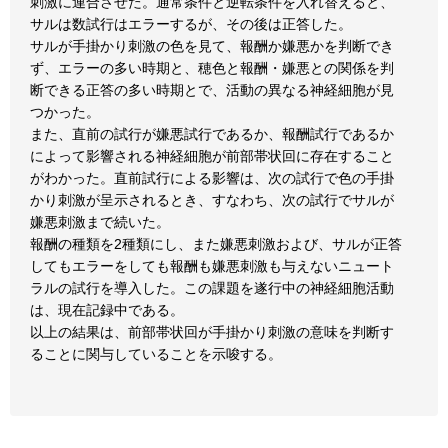
刺激に連合させた。通常条件と逆転条件を入れ替えると、
サルは数試行はエラーするが、その後は正答した。
サルが手掛かり刺激の色を見て、報酬か嫌悪かを判断でき
ず、エラーの多い時期と、穂色と報酬・嫌悪との関係を判
断できる正答の多い時期とで、活動の異なる神経細胞が見
つかった。
また、直前の試行が嫌悪試行であるか、報酬試行であるか
によって影響される神経細胞が前部帯状回に存在すること
がわかった。直前試行による影響は、次の試行で色の手掛
かり刺激が呈示されるとき、すなわち、次の試行でサルが
嫌悪刺激まで続いた。
報酬の種類を2種類にし、また嫌悪刺激および、サルが正答
してもエラーをしても報酬も嫌悪刺激も与えないニュート
ラルの試行を導入した。この課題を遂行中の神経細胞活動
は、現在記録中である。
以上の結果は、前部帯状回が手掛かり刺激の意味を判断す
ることに関与していることを示唆する。