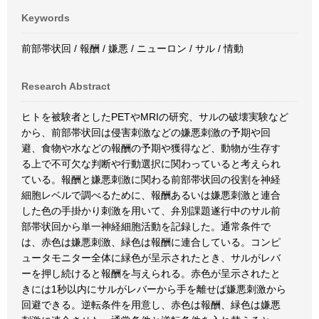
Keywords
前部帯状回 / 報酬 / 嫌悪 / ニューロン / サル / 情動
Research Abstract
ヒトを被験者としたPETやMRIの研究、サルの破壊実験など
から、前部帯状回は侵害刺激などの嫌悪刺激の予期や回
避、食物や水などの報酬の予期や獲得など、動物が生存す
る上で不可欠な判断や行動選択に関わっていると考えられ
ている。報酬と嫌悪刺激に関わる前部帯状回の役割を神経
細胞レベルで調べるために、報酬あるいは嫌悪刺激と連合
した色の手掛かり刺激を用いて、弁別課題遂行中のサル前
部帯状回から単一神経細胞活動を記録した。通常条件で
は、赤色は嫌悪刺激、緑色は報酬に連合している。コンピ
ュータモニター全体に緑色が呈示されたとき、サルがレバ
ーを押し続けると報酬を与えられる。赤色が呈示されたと
きには1秒以内にサルがレバーから手を離せば嫌悪刺激から
回避できる。逆転条件を用意し、赤色は報酬、緑色は嫌悪