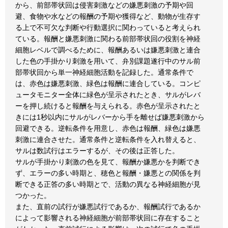
から、前部帯状回は侵害刺激などの嫌悪刺激の予期や回
避、食物や水などの報酬の予期や獲得など、動物が生存す
る上で不可欠な判断や行動選択に関わっていると考えられ
ている。報酬と嫌悪刺激に関わる前部帯状回の役割を神経
細胞レベルで調べるために、報酬あるいは嫌悪刺激と連合
した色の手掛かり刺激を用いて、弁別課題遂行中のサル前
部帯状回から単一神経細胞活動を記録した。通常条件で
は、赤色は嫌悪刺激、緑色は報酬に連合している。コンピ
ュータモニター全体に緑色が呈示されたとき、サルがレバ
ーを押し続けると報酬を与えられる。赤色が呈示されたと
きには1秒以内にサルがレバーから手を離せば嫌悪刺激から
回避できる。逆転条件を用意し、赤色は報酬、緑色は嫌悪
刺激に連合させた。通常条件と逆転条件を入れ替えると、
サルは数試行はエラーするが、その後は正答した。
サルが手掛かり刺激の色を見て、報酬か嫌悪かを判断でき
ず、エラーの多い時期と、穂色と報酬・嫌悪との関係を判
断できる正答の多い時期とで、活動の異なる神経細胞が見
つかった。
また、直前の試行が嫌悪試行であるか、報酬試行であるか
によって影響される神経細胞が前部帯状回に存在すること