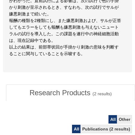
がわかった。直前試行による影響は、次の試行で色の手掛
かり刺激が呈示されるとき、すなわち、次の試行でサルが
嫌悪刺激まで続いた。
報酬の種類を2種類にし、また嫌悪刺激および、サルが正答
してもエラーをしても報酬も嫌悪刺激も与えないニュート
ラルの試行を導入した。この課題を遂行中の神経細胞活動
は、現在記録中である。
以上の結果は、前部帯状回が手掛かり刺激の意味を判断す
ることに関与していることを示唆する。
Research Products
(
2
results)
All
Other
All
Publications (2 results)