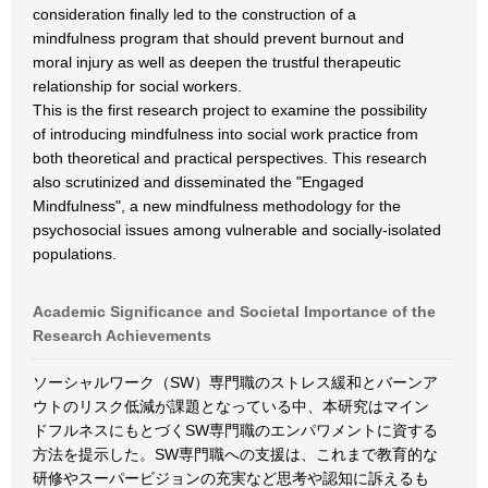
consideration finally led to the construction of a
mindfulness program that should prevent burnout and
moral injury as well as deepen the trustful therapeutic
relationship for social workers.
This is the first research project to examine the possibility
of introducing mindfulness into social work practice from
both theoretical and practical perspectives. This research
also scrutinized and disseminated the "Engaged
Mindfulness", a new mindfulness methodology for the
psychosocial issues among vulnerable and socially-isolated
populations.
Academic Significance and Societal Importance of the
Research Achievements
ソーシャルワーク（SW）専門職のストレス緩和とバーンア
ウトのリスク低減が課題となっている中、本研究はマイン
ドフルネスにもとづくSW専門職のエンパワメントに資する
方法を提示した。SW専門職への支援は、これまで教育的な
研修やスーパービジョンの充実など思考や認知に訴えるも