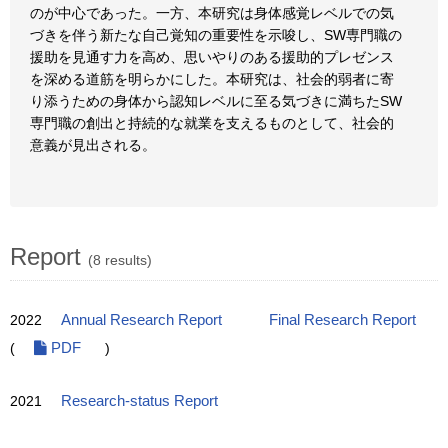
のが中心であった。一方、本研究は身体感覚レベルでの気
づきを伴う新たな自己覚知の重要性を示唆し、SW専門職の
援助を見通す力を高め、思いやりのある援助的プレゼンス
を深める道筋を明らかにした。本研究は、社会的弱者に寄
り添うための身体から認知レベルに至る気づきに満ちたSW
専門職の創出と持続的な就業を支えるものとして、社会的
意義が見出される。
Report
(8 results)
2022
Annual Research Report
Final Research Report
(
PDF
)
2021
Research-status Report