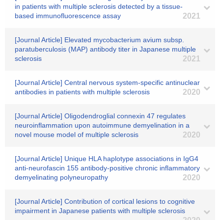
in patients with multiple sclerosis detected by a tissue-
based immunofluorescence assay
2021
[Journal Article] Elevated mycobacterium avium subsp.
paratuberculosis (MAP) antibody titer in Japanese multiple
sclerosis
2021
[Journal Article] Central nervous system-specific antinuclear
antibodies in patients with multiple sclerosis
2020
[Journal Article] Oligodendroglial connexin 47 regulates
neuroinflammation upon autoimmune demyelination in a
novel mouse model of multiple sclerosis
2020
[Journal Article] Unique HLA haplotype associations in IgG4
anti-neurofascin 155 antibody-positive chronic inflammatory
demyelinating polyneuropathy
2020
[Journal Article] Contribution of cortical lesions to cognitive
impairment in Japanese patients with multiple sclerosis