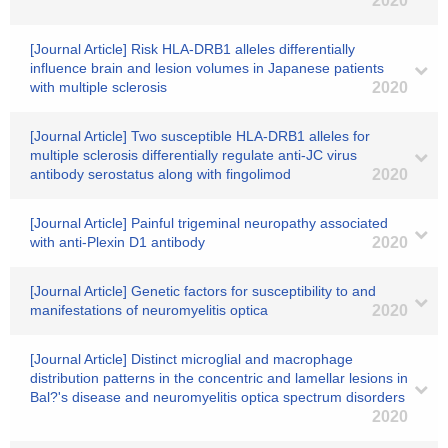
2020
[Journal Article] Risk HLA-DRB1 alleles differentially
influence brain and lesion volumes in Japanese patients
with multiple sclerosis
2020
[Journal Article] Two susceptible HLA-DRB1 alleles for
multiple sclerosis differentially regulate anti-JC virus
antibody serostatus along with fingolimod
2020
[Journal Article] Painful trigeminal neuropathy associated
with anti-Plexin D1 antibody
2020
[Journal Article] Genetic factors for susceptibility to and
manifestations of neuromyelitis optica
2020
[Journal Article] Distinct microglial and macrophage
distribution patterns in the concentric and lamellar lesions in
Bal?'s disease and neuromyelitis optica spectrum disorders
2020