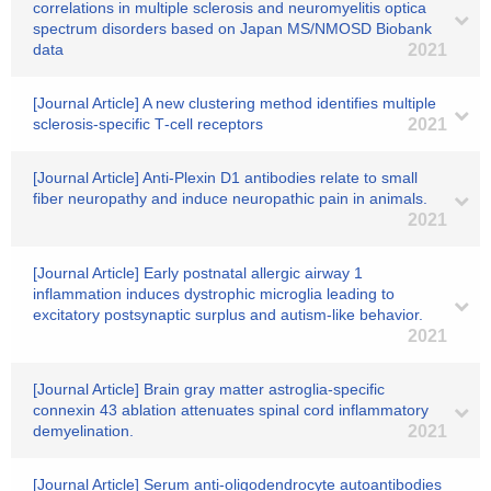
correlations in multiple sclerosis and neuromyelitis optica
spectrum disorders based on Japan MS/NMOSD Biobank
data
2021
[Journal Article] A new clustering method identifies multiple
sclerosis‐specific T‐cell receptors
2021
[Journal Article] Anti-Plexin D1 antibodies relate to small
fiber neuropathy and induce neuropathic pain in animals.
2021
[Journal Article] Early postnatal allergic airway 1
inflammation induces dystrophic microglia leading to
excitatory postsynaptic surplus and autism-like behavior.
2021
[Journal Article] Brain gray matter astroglia-specific
connexin 43 ablation attenuates spinal cord inflammatory
demyelination.
2021
[Journal Article] Serum anti-oligodendrocyte autoantibodies