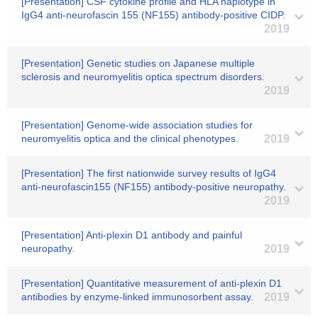
[Presentation] CSF cytokine profile and HLA haplotype in
IgG4 anti-neurofascin 155 (NF155) antibody-positive CIDP.
2019
[Presentation] Genetic studies on Japanese multiple
sclerosis and neuromyelitis optica spectrum disorders.
2019
[Presentation] Genome-wide association studies for
neuromyelitis optica and the clinical phenotypes.
2019
[Presentation] The first nationwide survey results of IgG4
anti-neurofascin155 (NF155) antibody-positive neuropathy.
2019
[Presentation] Anti-plexin D1 antibody and painful
neuropathy.
2019
[Presentation] Quantitative measurement of anti-plexin D1
antibodies by enzyme-linked immunosorbent assay.
2019