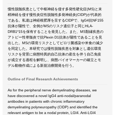
慢性脱髄疾患として中枢神経を侵す多発性硬化症(MS)と末
梢神経を侵す慢性炎症性脱髄性多発神経炎(CIDP)が代表的
である。私達は神経根肥厚を呈するCIDPで、IgG4抗NF155
抗体が陽性で、全例がMSのリスク遺伝子と同じHLA-
DRB1*15を保有することを発見した。また、MS類縁疾患の
アトピー性脊髄炎で抗Plexin D1抗体が陽性であることを見
出した。MSの環境リスクとしてピロリ菌感染や米食の減少
を同定した。本研究では慢性脱髄疾患を対象とし遺伝環境
リスクを背景に病態特異的自己抗体の産生を伴う自己免疫
が成立する過程を解明し、病態バイオマーカーの確立とモ
デル動物作成による新規治療開発を行う。
Outline of Final Research Achievements
As for the peripheral nerve demyelinating diseases, we
have discovered a novel IgG4 anti-nodal/paranodal
antibodies in patients with chronic inflammatory
demyelinating polyneuropathy (CIDP) and identified the
relevant antigen to be a nodal protein, LGI4. Anti-LGI4