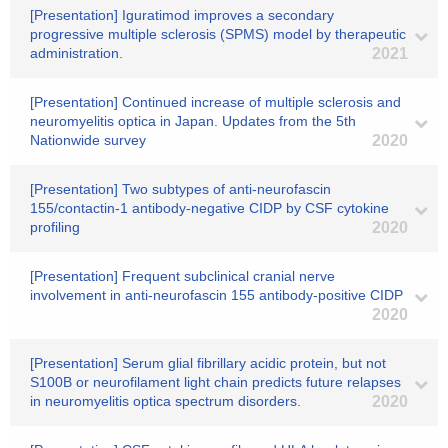
[Presentation] Iguratimod improves a secondary
progressive multiple sclerosis (SPMS) model by therapeutic
administration.
2021
[Presentation] Continued increase of multiple sclerosis and
neuromyelitis optica in Japan. Updates from the 5th
Nationwide survey
2020
[Presentation] Two subtypes of anti-neurofascin
155/contactin-1 antibody-negative CIDP by CSF cytokine
profiling
2020
[Presentation] Frequent subclinical cranial nerve
involvement in anti-neurofascin 155 antibody-positive CIDP
2020
[Presentation] Serum glial fibrillary acidic protein, but not
S100B or neurofilament light chain predicts future relapses
in neuromyelitis optica spectrum disorders.
2020