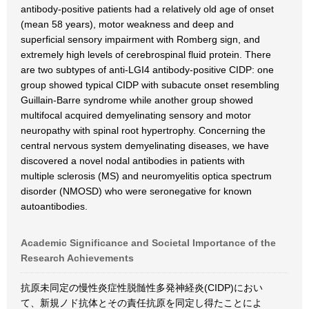
antibody-positive patients had a relatively old age of onset
(mean 58 years), motor weakness and deep and
superficial sensory impairment with Romberg sign, and
extremely high levels of cerebrospinal fluid protein. There
are two subtypes of anti-LGI4 antibody-positive CIDP: one
group showed typical CIDP with subacute onset resembling
Guillain-Barre syndrome while another group showed
multifocal acquired demyelinating sensory and motor
neuropathy with spinal root hypertrophy. Concerning the
central nervous system demyelinating diseases, we have
discovered a novel nodal antibodies in patients with
multiple sclerosis (MS) and neuromyelitis optica spectrum
disorder (NMOSD) who were seronegative for known
autoantibodies.
Academic Significance and Societal Importance of the
Research Achievements
抗原未同定の慢性炎症性脱髄性多発神経炎(CIDP)におい
て、新規ノド抗体とその責任抗原を同定し得たことによ