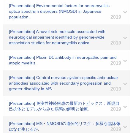
[Presentation] Environmental factors for neuromyelitis
optica spectrum disorders (NMOSD) in Japanese
population.
2019
[Presentation] A novel risk molecule associated with
neurological impairment identified by genome-wide
association studies for neuromyelitis optica.
2019
[Presentation] Plexin D1 antibody in neuropathic pain and
atopic myelitis.
2019
[Presentation] Central nervous system-specific antinuclear
antibodies associated with secondary progression and
greater disability in MS.
2019
[Presentation] 免疫性神経疾患の最新のトピックス：新規自
己抗体とモデルからみた病態の解明と治療.
2019
[Presentation] MS・NMOSDの遺伝的リスク：多様な臨床像
はなぜ生じるか.
2019