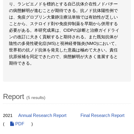
り、ランビエノドを標的とする自己抗体介在性ノドパチー
の病態解明が進むことが期待できる。抗ノド抗体陽性例で
は、免疫グロブリン大量静注療法単独では有効性が乏しい
ことから、ステロイド剤や免疫抑制薬を早期から併用する
必要がある。本研究成果は、CIDPの診断と治療ガイドライ
ンの改訂に大きく貢献すると期待される。また既知抗体が
陰性の多発性硬化症(MS)と視神経脊髄炎(NMO)において、
世界初の抗ノド抗体を発見した意義は極めて大きい。責任
抗原候補を同定できたので、病態解明が大きく進展すると
期待できる。
Report
(5 results)
2021
Annual Research Report
Final Research Report
(
PDF
)