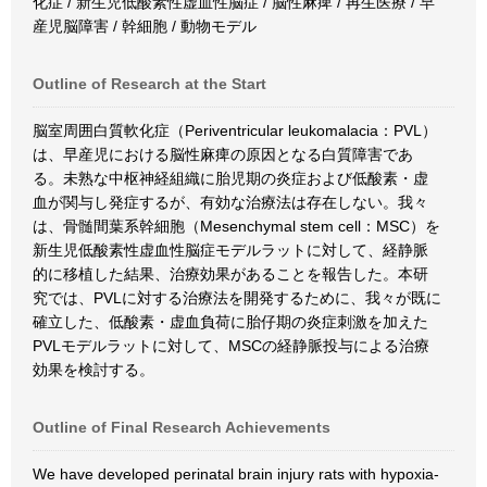
化症 / 新生児低酸素性虚血性脳症 / 脳性麻痺 / 再生医療 / 早
産児脳障害 / 幹細胞 / 動物モデル
Outline of Research at the Start
脳室周囲白質軟化症（Periventricular leukomalacia：PVL）
は、早産児における脳性麻痺の原因となる白質障害であ
る。未熟な中枢神経組織に胎児期の炎症および低酸素・虚
血が関与し発症するが、有効な治療法は存在しない。我々
は、骨髄間葉系幹細胞（Mesenchymal stem cell：MSC）を
新生児低酸素性虚血性脳症モデルラットに対して、経静脈
的に移植した結果、治療効果があることを報告した。本研
究では、PVLに対する治療法を開発するために、我々が既に
確立した、低酸素・虚血負荷に胎仔期の炎症刺激を加えた
PVLモデルラットに対して、MSCの経静脈投与による治療
効果を検討する。
Outline of Final Research Achievements
We have developed perinatal brain injury rats with hypoxia-