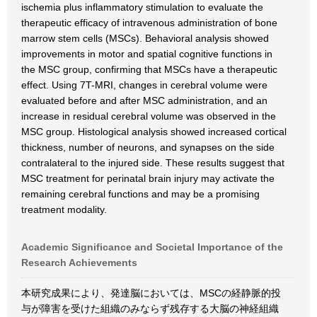
ischemia plus inflammatory stimulation to evaluate the
therapeutic efficacy of intravenous administration of bone
marrow stem cells (MSCs). Behavioral analysis showed
improvements in motor and spatial cognitive functions in
the MSC group, confirming that MSCs have a therapeutic
effect. Using 7T-MRI, changes in cerebral volume were
evaluated before and after MSC administration, and an
increase in residual cerebral volume was observed in the
MSC group. Histological analysis showed increased cortical
thickness, number of neurons, and synapses on the side
contralateral to the injured side. These results suggest that
MSC treatment for perinatal brain injury may activate the
remaining cerebral functions and may be a promising
treatment modality.
Academic Significance and Societal Importance of the
Research Achievements
本研究成果により、発達脳においては、MSCの経静脈的投
与が障害を受けた組織のみならず残存する大脳の神経組織