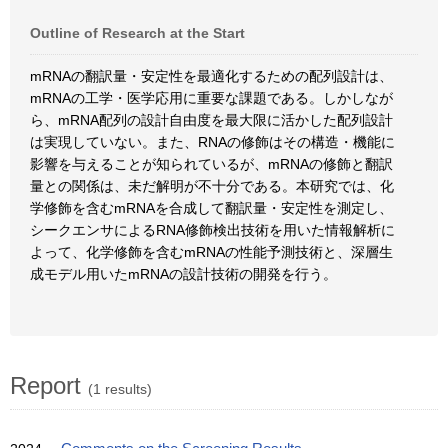
Outline of Research at the Start
mRNAの翻訳量・安定性を最適化するための配列設計は、
mRNAの工学・医学応用に重要な課題である。しかしなが
ら、mRNA配列の設計自由度を最大限に活かした配列設計
は実現していない。また、RNAの修飾はその構造・機能に
影響を与えることが知られているが、mRNAの修飾と翻訳
量との関係は、未だ解明が不十分である。本研究では、化
学修飾を含むmRNAを合成して翻訳量・安定性を測定し、
シークエンサによるRNA修飾検出技術を用いた情報解析に
よって、化学修飾を含むmRNAの性能予測技術と、深層生
成モデル用いたmRNAの設計技術の開発を行う。
Report
(1 results)