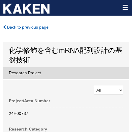
Back to previous page
化学修飾を含むmRNA配列設計の基
盤技術
Research Project
Project/Area Number
24H00737
Research Category