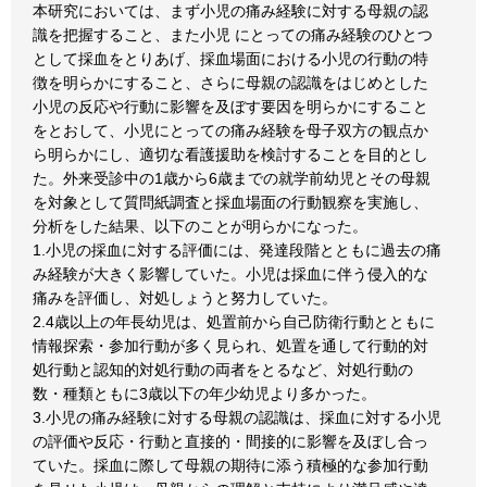
本研究においては、まず小児の痛み経験に対する母親の認
識を把握すること、また小児 にとっての痛み経験のひとつ
として採血をとりあげ、採血場面における小児の行動の特
徴を明らかにすること、さらに母親の認識をはじめとした
小児の反応や行動に影響を及ぼす要因を明らかにすること
をとおして、小児にとっての痛み経験を母子双方の観点か
ら明らかにし、適切な看護援助を検討することを目的とし
た。外来受診中の1歳から6歳までの就学前幼児とその母親
を対象として質問紙調査と採血場面の行動観察を実施し、
分析をした結果、以下のことが明らかになった。
1.小児の採血に対する評価には、発達段階とともに過去の痛
み経験が大きく影響していた。小児は採血に伴う侵入的な
痛みを評価し、対処しょうと努力していた。
2.4歳以上の年長幼児は、処置前から自己防衛行動とともに
情報探索・参加行動が多く見られ、処置を通して行動的対
処行動と認知的対処行動の両者をとるなど、対処行動の
数・種類ともに3歳以下の年少幼児より多かった。
3.小児の痛み経験に対する母親の認識は、採血に対する小児
の評価や反応・行動と直接的・間接的に影響を及ぼし合っ
ていた。採血に際して母親の期待に添う積極的な参加行動